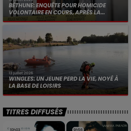
BÉTHUNE: ENQUÊTE POUR HOMICIDE
VOLONTAIRE EN COURS, APRÈS LA...
Selon les premiers éléments, le logement servait
à des prostituées
13 juillet 2026
WINGLES: UN JEUNE PERD LA VIE, NOYÉ À
LA BASE DE LOISIRS
La victime a coulé à pic
TITRES DIFFUSÉS
10h03
10h03
9h56
9h56