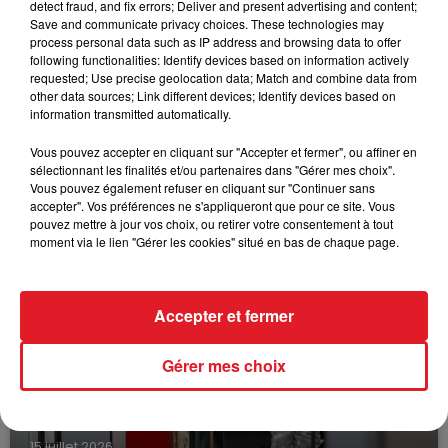
detect fraud, and fix errors; Deliver and present advertising and content;
Save and communicate privacy choices. These technologies may
C7 : 10 - 2 - 5 - 3 - 9
process personal data such as IP address and browsing data to offer
C8 : 4 - 5 - 8 - 3 - 6
following functionalities: Identify devices based on information actively
requested; Use precise geolocation data; Match and combine data from
La sélection de la réunion
: 105 Lovak de Houelle -
other data sources; Link different devices; Identify devices based on
information transmitted automatically.
202 Karmina du Breucq - 406 Jacarto de Houelle
Le driver à suivre
: A.Collette
Vous pouvez accepter en cliquant sur "Accepter et fermer", ou affiner en
sélectionnant les finalités et/ou partenaires dans "Gérer mes choix".
Vous pouvez également refuser en cliquant sur "Continuer sans
accepter". Vos préférences ne s'appliqueront que pour ce site. Vous
pouvez mettre à jour vos choix, ou retirer votre consentement à tout
moment via le lien "Gérer les cookies" situé en bas de chaque page.
FILS D'ACTUS
Accepter et fermer
Gérer mes choix
15 juillet 2026