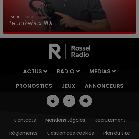
16h00 - 19h00
Le Jukebox RDL
ACTUS
RADIO
MÉDIAS
PRONOSTICS
JEUX
ANNONCEURS
Contacts
Mentions Légales
Recrutement
Règlements
Gestion des cookies
Plan du site
13h00 - 16h00