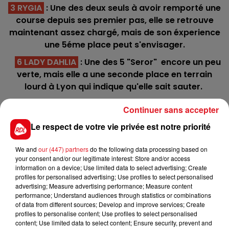
3 RYGIA
: Une des deux seuls à avoir remporté une
course depuis ses premier pas, elle se retrouve
maintenant assez chargé, mais de son éxperience
une 5éme place peut s'envisager.
6 LADY DAHLIA
: Une des 5 "Seror" encore un peu
verte, mais elle a une seconde place en terrain
lourd à Lyon qui indique qu'elle sait sauter.
***********
Continuer sans accepter
Hippodrome du Croisé-Laroche - Trot - 16h15
Le respect de votre vie privée est notre priorité
C1 : 5 - 4 - 6 - 2 - 1
We and
our (447) partners
do the following data processing based on
C2 : 2 - 9 - 11 - 4 - 1
your consent and/or our legitimate interest: Store and/or access
information on a device; Use limited data to select advertising; Create
C3 : 5 - 7 - 4 - 16 - 1
profiles for personalised advertising; Use profiles to select personalised
advertising; Measure advertising performance; Measure content
C4 : 6 - 4 - 12 - 15 - 2 - 9
performance; Understand audiences through statistics or combinations
of data from different sources; Develop and improve services; Create
C5 : 3 - 9 - 5 - 8 - 11
profiles to personalise content; Use profiles to select personalised
content; Use limited data to select content; Ensure security, prevent and
C6 : 9 - 7 - 11 - 3 - 8