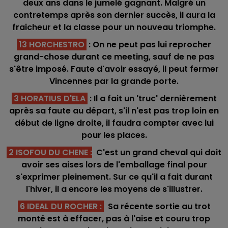
deux ans dans le jumelé gagnant. Malgré un
contretemps après son dernier succès, il aura la
fraicheur et la classe pour un nouveau triomphe.
13 HORCHESTRO
: On ne peut pas lui reprocher
grand-chose durant ce meeting, sauf de ne pas
s'être imposé. Faute d'avoir essayé, il peut fermer
Vincennes par la grande porte.
3 HORATIUS D'ELA
: Il a fait un 'truc' dernièrement
après sa faute au départ, s'il n'est pas trop loin en
début de ligne droite, il faudra compter avec lui
pour les places.
2 ISOFOU DU CHENE
:
C'est un grand cheval qui doit
avoir ses aises lors de l'emballage final pour
s'exprimer pleinement. Sur ce qu'il a fait durant
l'hiver, il a encore les moyens de s'illustrer.
6 IDEAL DU ROCHER :
Sa récente sortie au trot
monté est à effacer, pas à l'aise et couru trop