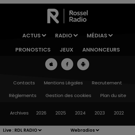
ACTUS
RADIO
MÉDIAS
PRONOSTICS
JEUX
ANNONCEURS
Contacts
Mentions Légales
Recrutement
Règlements
Gestion des cookies
Plan du site
13h00 - 16h00
LES APRÈS-MIDI QUI CHANTENT
Archives
2026
2025
2024
2023
2022
Live :
RDL RADIO
Webradios