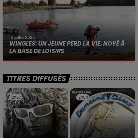
13 juillet 2026
WINGLES: UN JEUNE PERD LA VIE, NOYÉ À
LA BASE DE LOISIRS
La victime a coulé à pic
TITRES DIFFUSÉS
12h57
12h57
12h54
12h54