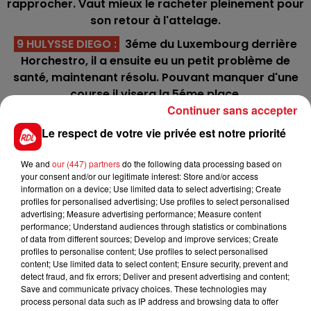
rapprocher. Vaut mieux le racheter pleinement pour
son retour à l'attelage.
9 HULYSSE DIEGO :
3éme du Luxembourg derrière
Horchestro, il a ensuite eu un petit problème de
santé, maintenant résolu. Pouvant manquer d'une
course il visera la 5éme place.
Continuer sans accepter
4 KSAR
: Il vient de refaire surface sur plus court,
Le respect de votre vie privée est notre priorité
certainement sa meilleure distance. En pleine saison
de monte, le fait de revenir en course ne peut que
We and
our (447) partners
do the following data processing based on
lui faire du bien.
your consent and/or our legitimate interest: Store and/or access
information on a device; Use limited data to select advertising; Create
***********
profiles for personalised advertising; Use profiles to select personalised
En direct des pistes :
advertising; Measure advertising performance; Measure content
performance; Understand audiences through statistics or combinations
Vincennes (R1) 14h30 : 411 TRIGELUS
: Aprés un très
of data from different sources; Develop and improve services; Create
profiles to personalise content; Use profiles to select personalised
bon début de carrière en Belgique, nous allons lui
content; Use limited data to select content; Ensure security, prevent and
donner son premier parcours en France pour tester
detect fraud, and fix errors; Deliver and present advertising and content;
son véritable niveau. E.Raffin nous le prend. Hate de
Save and communicate privacy choices. These technologies may
process personal data such as IP address and browsing data to offer
voir ce qu'il vaut dans un tel lot.