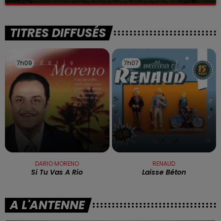
La victime a coulé à pic
TITRES DIFFUSÉS
7h09
7h09
7h07
7h07
DARIO MORENO
RENAUD
Si Tu Vas A Rio
Laisse Béton
A L'ANTENNE