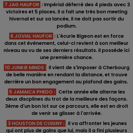
7 JAG HAUFOR
: Impérial déferré des 4 pieds avec 3
victoires et 5 places. Il a fait une très bon meeting
hivernal et sur sa lancée, il ne doit pas sortir du
podium.
6 JOVIAL HAUFOR
: L'écurie Bigeon est en force
dans cet événement, celui-ci revient à son meilleur
niveau au vu de ses derniers résultats. Il posséde ici
une première chance.
10 JUNKIE MINDS
:
Il vient de s'imposer à Cherbourg
de belle manière en rendant la distance, et trouve
derrière un bon engagement au plafond des gains.
5 JAMAICA PHEDO :
Cette année elle alterne les
deux discplines du trot de la meilleure des façons.
3éme d'un bon lot sur ce parcours, elle est en droit
de venir se glisser à l'arrivée.
3 HOUSTON DE CUIGNY :
Il va affronter les jeunes
qui ont plus de gains que lui, mais il a fini plusieurs