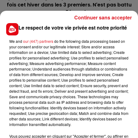
fois cet hiver dans les 3 premiers. N'est pas battu
pour une 5éme place.
Continuer sans accepter
8 JOY JENILOU
: A l'inverse, elle vient de décevoir
Le respect de votre vie privée est notre priorité
ses derniéres semaines avec des excuses à faire
valoir. Si elle a le parcours voulu, une réhabilitation
We and
our (447) partners
do the following data processing based on
est possible.
your consent and/or our legitimate interest: Store and/or access
information on a device; Use limited data to select advertising; Create
***********
profiles for personalised advertising; Use profiles to select personalised
advertising; Measure advertising performance; Measure content
En direct des pistes :
performance; Understand audiences through statistics or combinations
of data from different sources; Develop and improve services; Create
TRIGELUS : 2éme à Mons en rendant 25 m, à une tête
profiles to personalise content; Use profiles to select personalised
du vainqueur.
content; Use limited data to select content; Ensure security, prevent and
detect fraud, and fix errors; Deliver and present advertising and content;
Save and communicate privacy choices. These technologies may
process personal data such as IP address and browsing data to offer
following functionalities: Identify devices based on information actively
requested; Use precise geolocation data; Match and combine data from
FILS D'ACTUS
other data sources; Link different devices; Identify devices based on
information transmitted automatically.
Vous pouvez accepter en cliquant sur "Accepter et fermer", ou affiner en