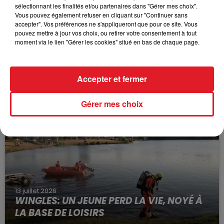
sélectionnant les finalités et/ou partenaires dans "Gérer mes choix".
Vous pouvez également refuser en cliquant sur "Continuer sans
accepter". Vos préférences ne s'appliqueront que pour ce site. Vous
pouvez mettre à jour vos choix, ou retirer votre consentement à tout
moment via le lien "Gérer les cookies" situé en bas de chaque page.
15 juillet 2026
BÉTHUNE: ENQUÊTE POUR HOMICIDE
Accepter et fermer
VOLONTAIRE EN COURS, APRÈS LA...
Selon les premiers éléments, le logement servait
Gérer mes choix
à des prostituées
13 juillet 2026
WINGLES: UN JEUNE PERD LA VIE, NOYÉ À
LA BASE DE LOISIRS