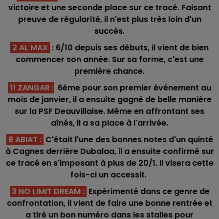
victoire et une seconde place sur ce tracé. Faisant
preuve de régularité, il n'est plus très loin d'un
succès.
2 AL MAX
: 6/10 depuis ses débuts, il vient de bien
commencer son année. Sur sa forme, c'est une
première chance.
11 ZANGAR
:
6éme pour son premier événement au
mois de janvier, il a ensuite gagné de belle manière
sur la PSF Deauvillaise. Même en affrontant ses
aînés, il a sa place à l'arrivée.
8 ABIAT :
C'était l'une des bonnes notes d'un quinté
à Cagnes derrière Dubalaa, il a ensuite confirmé sur
ce tracé en s'imposant à plus de 20/1. Il visera cette
fois-ci un accessit.
3 NO LIMIT DREAM :
Expèrimenté dans ce genre de
confrontation, il vient de faire une bonne rentrée et
a tiré un bon numéro dans les stalles pour