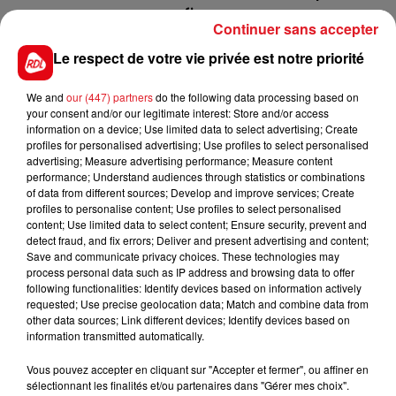
confirmer.
Continuer sans accepter
7 STAR ROCK
: Souvent trompé par ses positions
Le respect de votre vie privée est notre priorité
à la corde, il sera encore à l'extérieur mais réussit
souvent bien à Chantilly. Tout sera une question de
We and
our (447) partners
do the following data processing based on
parcours.
your consent and/or our legitimate interest: Store and/or access
information on a device; Use limited data to select advertising; Create
***********
profiles for personalised advertising; Use profiles to select personalised
advertising; Measure advertising performance; Measure content
En direct des pistes :
performance; Understand audiences through statistics or combinations
of data from different sources; Develop and improve services; Create
profiles to personalise content; Use profiles to select personalised
content; Use limited data to select content; Ensure security, prevent and
detect fraud, and fix errors; Deliver and present advertising and content;
Save and communicate privacy choices. These technologies may
process personal data such as IP address and browsing data to offer
following functionalities: Identify devices based on information actively
FILS D'ACTUS
requested; Use precise geolocation data; Match and combine data from
other data sources; Link different devices; Identify devices based on
information transmitted automatically.
Vous pouvez accepter en cliquant sur "Accepter et fermer", ou affiner en
sélectionnant les finalités et/ou partenaires dans "Gérer mes choix".