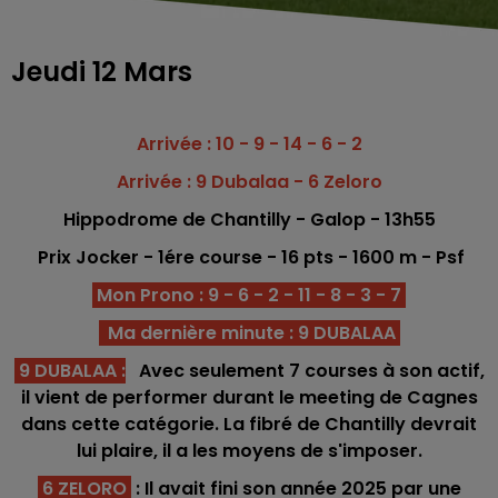
Jeudi 12 Mars
Arrivée : 10 - 9 - 14 - 6 - 2
Arrivée : 9 Dubalaa - 6 Zeloro
Hippodrome
de Chantilly - Galop
- 13h55
Prix Jocker - 1ére c
o
urse -
16
pts - 1600
m - Psf
Mon Prono : 9 - 6 - 2 - 11 - 8 - 3 - 7
Ma dernière minute : 9 DUBALAA
9 DUBALAA
:
Avec seulement 7 courses à son actif,
il vient de performer durant le meeting de Cagnes
dans cette catégorie. La fibré de Chantilly devrait
lui plaire, il a les moyens de s'imposer.
6 ZELORO
: Il avait fini son année 2025 par une