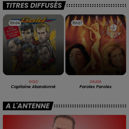
TITRES DIFFUSÉS
15h34
15h34
15h27
15h27
GOLD
DALIDA
Capitaine Abandonné
Paroles Paroles
A L'ANTENNE