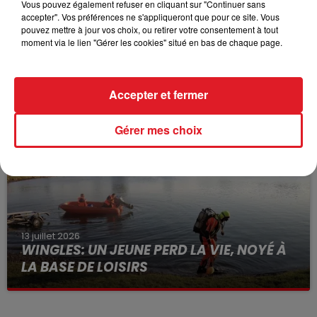
Vous pouvez également refuser en cliquant sur "Continuer sans
accepter". Vos préférences ne s'appliqueront que pour ce site. Vous
pouvez mettre à jour vos choix, ou retirer votre consentement à tout
moment via le lien "Gérer les cookies" situé en bas de chaque page.
15 juillet 2026
BÉTHUNE: ENQUÊTE POUR HOMICIDE
VOLONTAIRE EN COURS, APRÈS LA...
Accepter et fermer
Selon les premiers éléments, le logement servait
à des prostituées
Gérer mes choix
13 juillet 2026
WINGLES: UN JEUNE PERD LA VIE, NOYÉ À
LA BASE DE LOISIRS
La victime a coulé à pic