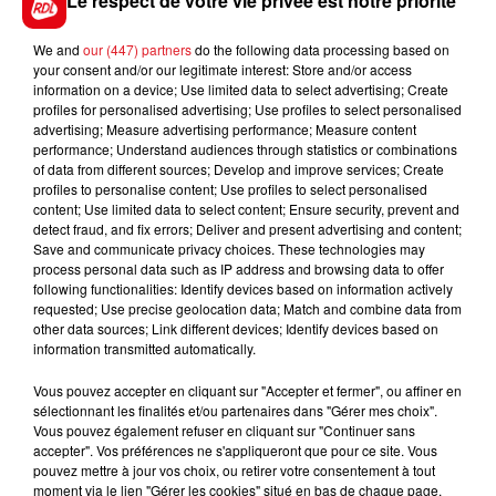
Le respect de votre vie privée est notre priorité
pour lui, là où il a performé de nombreuses fois. Agé
de 11 ans, il visera un accessit.
We and
our (447) partners
do the following data processing based on
your consent and/or our legitimate interest: Store and/or access
***********
information on a device; Use limited data to select advertising; Create
profiles for personalised advertising; Use profiles to select personalised
En direct des pistes
:
advertising; Measure advertising performance; Measure content
performance; Understand audiences through statistics or combinations
of data from different sources; Develop and improve services; Create
profiles to personalise content; Use profiles to select personalised
content; Use limited data to select content; Ensure security, prevent and
FILS D'ACTUS
detect fraud, and fix errors; Deliver and present advertising and content;
Save and communicate privacy choices. These technologies may
process personal data such as IP address and browsing data to offer
following functionalities: Identify devices based on information actively
requested; Use precise geolocation data; Match and combine data from
other data sources; Link different devices; Identify devices based on
information transmitted automatically.
Vous pouvez accepter en cliquant sur "Accepter et fermer", ou affiner en
sélectionnant les finalités et/ou partenaires dans "Gérer mes choix".
Vous pouvez également refuser en cliquant sur "Continuer sans
15 juillet 2026
accepter". Vos préférences ne s'appliqueront que pour ce site. Vous
BÉTHUNE: ENQUÊTE POUR HOMICIDE
pouvez mettre à jour vos choix, ou retirer votre consentement à tout
VOLONTAIRE EN COURS, APRÈS LA...
moment via le lien "Gérer les cookies" situé en bas de chaque page.