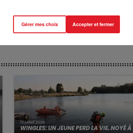
******
ct des pistes :
IMO DU CAUX - 612 HARRY D'OURVILLE
Gérer mes choix
Accepter et fermer
) : 504 HOMONYMIE
13 juillet 2026
WINGLES: UN JEUNE PERD LA VIE, NOYÉ À