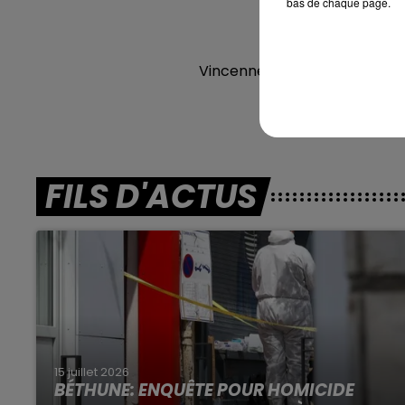
bas de chaque page.
En dire
Vincennes (R1) : 404 JERON
Laval (R3
FILS D'ACTUS
15 juillet 2026
BÉTHUNE: ENQUÊTE POUR HOMICIDE