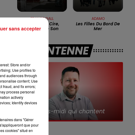
13h00 - 16h00
LES APRÈS-MIDI QUI
FRANCE GALL
ADAMO
Poupée De Cire,
Les Filles Du Bord De
uer sans accepter
Poupée De Son
Mer
A L'ANTENNE
nt
erest: Store and/or
é
tising; Use profiles to
tand audiences through
personalise content; Use
e
 fraud, and fix errors;
 may process personal
mation actively
r.
vices; Identify devices
16h00 - 19h00
Le Jukebox RDL
rtenaires dans "Gérer
n
s'appliqueront que pour
les cookies" situé en