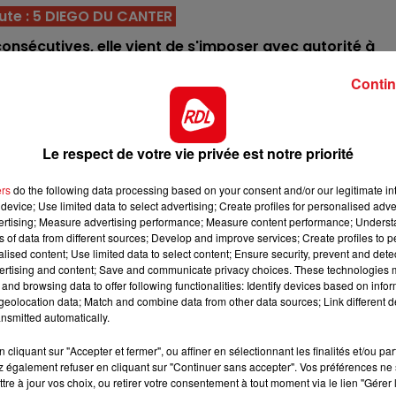
ute : 5 DIEGO DU CANTER
12h00 - 13h00
'HEURE
RDL & VOUS
 consécutives, elle vient de s'imposer avec autorité à
est le choix d'E.Raffin dans ce quinté.
Contin
es antérieurs et déferré des postérieurs, il ne cesse de
ui convient bien, c'est une première chance.
en dèbut de mois. Il a ensuite été plus chanceux, finissa
Le respect de votre vie privée est notre priorité
r sa lancée, sa place à l'arrivée
ers
do the following data processing based on your consent and/or our legitimate int
agement en or dernièrement en s'imposant dans le quint
device; Use limited data to select advertising; Create profiles for personalised adver
ions, avec un bon parcours il doit finir dans les 5.
vertising; Measure advertising performance; Measure content performance; Unders
ns of data from different sources; Develop and improve services; Create profiles to 
iveau intéressant, à 870 e du plafond des gains, c'est un
alised content; Use limited data to select content; Ensure security, prevent and detect
ertising and content; Save and communicate privacy choices. These technologies
rant de plus sans ses fers.
and browsing data to offer following functionalities: Identify devices based on infor
er grand-chose, sauf le fait que ce n'est pas un gagneu
eolocation data; Match and combine data from other data sources; Link different de
13h00 - 16h00
nsmitted automatically.
partie des chances règulieres.
Les Après-midi qui chantent
cliquant sur "Accepter et fermer", ou affiner en sélectionnant les finalités et/ou pa
ée pour cette épreuve, en courant ferré et drivé par so
 également refuser en cliquant sur "Continuer sans accepter". Vos préférences ne 
nlève tout et c'est F.Nivard au sulky
tre à jour vos choix, ou retirer votre consentement à tout moment via le lien "Gérer 