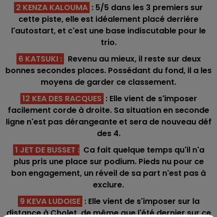
2 KENZA KALOUMA
: 5/5 dans les 3 premiers sur
cette piste, elle est idéalement placé derriére
l'autostart, et c'est une base indiscutable pour le
trio.
6 KATSUKI
:
Revenu au mieux, il reste sur deux
bonnes secondes places. Possédant du fond, il a les
moyens de garder ce classement.
12 KEA DES RACQUES
: Elle vient de s'imposer
facilement corde à droite. Sa situation en seconde
ligne n'est pas dérangeante et sera de nouveau déf
des 4.
1 JET DE BUSSET
:
Ca fait quelque temps qu'il n'a
plus pris une place sur podium. Pieds nu pour ce
bon engagement, un réveil de sa part n'est pas à
exclure.
9 KEVA LUDOISE
: Elle vient de s'imposer sur la
distance à Cholet, de même que l'été dernier sur ce