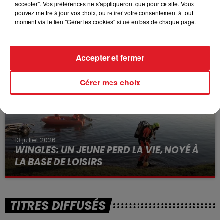
accepter". Vos préférences ne s'appliqueront que pour ce site. Vous
pouvez mettre à jour vos choix, ou retirer votre consentement à tout
15 juillet 2026
moment via le lien "Gérer les cookies" situé en bas de chaque page.
BÉTHUNE: ENQUÊTE POUR HOMICIDE
VOLONTAIRE EN COURS, APRÈS LA...
Selon les premiers éléments, le logement servait
Accepter et fermer
à des prostituées
Gérer mes choix
13 juillet 2026
WINGLES: UN JEUNE PERD LA VIE, NOYÉ À
LA BASE DE LOISIRS
La victime a coulé à pic
TITRES DIFFUSÉS