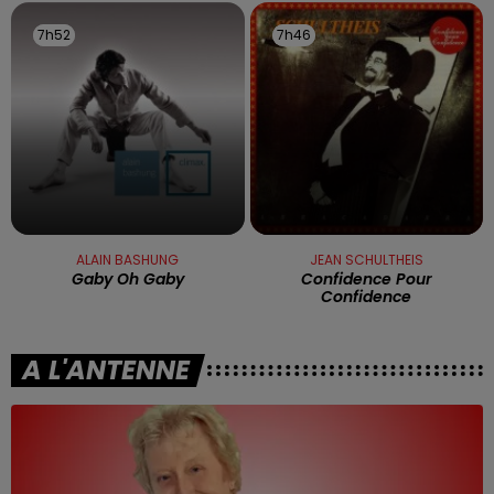
7h52
7h52
7h46
7h46
ALAIN BASHUNG
JEAN SCHULTHEIS
Gaby Oh Gaby
Confidence Pour
Confidence
A L'ANTENNE