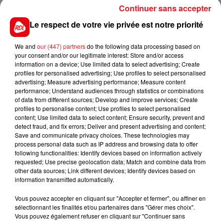
tracé. Avec un bon parcours, un accessit est à sa
Continuer sans accepter
portée.
Le respect de votre vie privée est notre priorité
3 KSAR BLUE BOCAIN:
Il a du mal à répéter ses
We and
our (447) partners
do the following data processing based on
meilleures courses, mais en se référant à sa
your consent and/or our legitimate interest: Store and/or access
dernière sortie vaut mieux s'en méfier.
information on a device; Use limited data to select advertising; Create
profiles for personalised advertising; Use profiles to select personalised
***** En direct des pistes ****
advertising; Measure advertising performance; Measure content
performance; Understand audiences through statistics or combinations
of data from different sources; Develop and improve services; Create
profiles to personalise content; Use profiles to select personalised
content; Use limited data to select content; Ensure security, prevent and
detect fraud, and fix errors; Deliver and present advertising and content;
Save and communicate privacy choices. These technologies may
FILS D'ACTUS
process personal data such as IP address and browsing data to offer
following functionalities: Identify devices based on information actively
requested; Use precise geolocation data; Match and combine data from
other data sources; Link different devices; Identify devices based on
information transmitted automatically.
Vous pouvez accepter en cliquant sur "Accepter et fermer", ou affiner en
sélectionnant les finalités et/ou partenaires dans "Gérer mes choix".
Vous pouvez également refuser en cliquant sur "Continuer sans