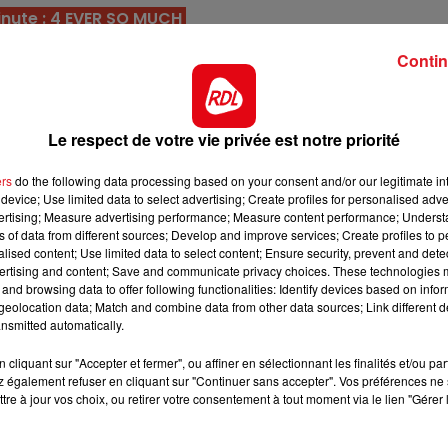
nute : 4 EVER SO MUCH
11h00 - 12h00
ilement sur plus court à Vincennes. Le rallongement de l
SUR UN AIR D'ACCORDÉON
Contin
il prend tête et corde, le doublé est envisageable.
orme optimale, il débutera sur ce parcours avec des
ses résultats scandinaves.
Le respect de votre vie privée est notre priorité
ol, il a bien terminé en prenant une 5éme place dans 
ers
do the following data processing based on your consent and/or our legitimate int
nce, il est capable d'être la révélation.
device; Use limited data to select advertising; Create profiles for personalised adver
vertising; Measure advertising performance; Measure content performance; Unders
ation à ST-Malo comporte des excuses. Le profil ici des
ns of data from different sources; Develop and improve services; Create profiles to 
et une réhabilitation est attendue.
alised content; Use limited data to select content; Ensure security, prevent and detect
ertising and content; Save and communicate privacy choices. These technologies
 vient de finir 3 éme fin avril sur cette piste. Avec le bo
and browsing data to offer following functionalities: Identify devices based on infor
chera de participer à l'arrivée.
eolocation data; Match and combine data from other data sources; Link different de
nsmitted automatically.
8h00 - 10h00
e similaire le mois dernier, elle est malheureusement
RDL WEEK-END
cliquant sur "Accepter et fermer", ou affiner en sélectionnant les finalités et/ou pa
olvega. Son retour sera à surveiller.
 également refuser en cliquant sur "Continuer sans accepter". Vos préférences ne 
us court, il sera ce coup-ci confronter à une longue
tre à jour vos choix, ou retirer votre consentement à tout moment via le lien "Gérer 
ut néanmoins garder un accessit en fin de combinaison.