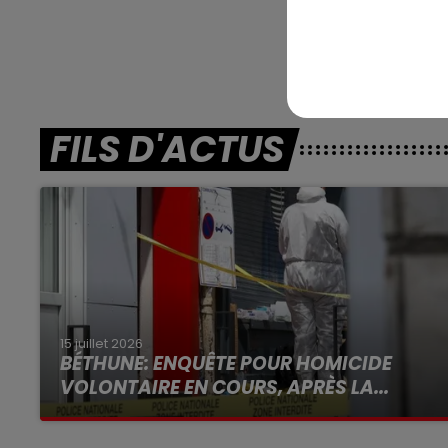
***** En di
FILS D'ACTUS
15 juillet 2026
BÉTHUNE: ENQUÊTE POUR HOMICIDE
VOLONTAIRE EN COURS, APRÈS LA...
Selon les premiers éléments, le logement
servait à des prostituées