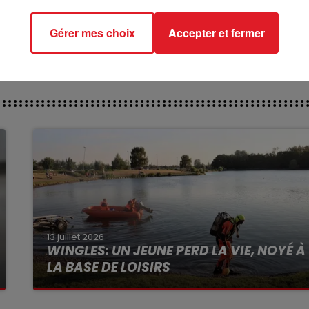
rect des pistes ****
Gérer mes choix
Accepter et fermer
13 juillet 2026
WINGLES: UN JEUNE PERD LA VIE, NOYÉ À
LA BASE DE LOISIRS
La victime a coulé à pic