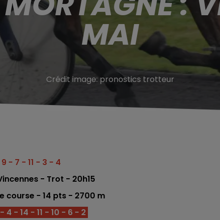
 MORTAGNE : V
MAI
Crédit image:
pronostics trotteur
 9 - 7 - 11 - 3 - 4
Vincennes - Trot - 20h15
me co
urse -
14
pts - 2700 m
4 - 14 - 11 - 10 - 6 - 2