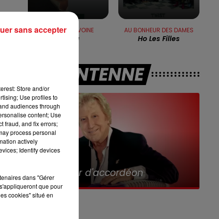
8h00 - 10h00
a
RDL WEEK-END
uer sans accepter
DANIEL BALAVOINE
AU BONHEUR DES DAMES
L'aziza
Ho Les Filles
A L'ANTENNE
un
erest: Store and/or
tising; Use profiles to
tand audiences through
personalise content; Use
 fraud, and fix errors;
 may process personal
n
mation actively
vices; Identify devices
11h00 - 12h00
Sur un Air d'accordéon
rtenaires dans "Gérer
s'appliqueront que pour
les cookies" situé en