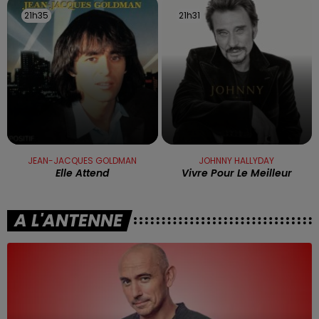
21h35
21h35
21h31
21h31
JEAN-JACQUES GOLDMAN
JOHNNY HALLYDAY
Elle Attend
Vivre Pour Le Meilleur
A L'ANTENNE