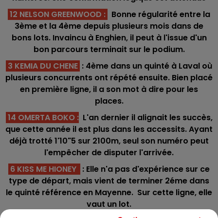
12 NELSON GREENWOOD
:
Bonne régularité entre la
3ème et la 4ème depuis plusieurs mois dans de
bons lots. Invaincu à Enghien, il peut à l'issue d'un
bon parcours terminait sur le podium.
3 KEMIA DU CHENE
: 4ème dans un quinté à Laval où
plusieurs concurrents ont répété ensuite. Bien placé
en première ligne, il a son mot à dire pour les
places.
14 OMERTA BOKO
:
L'an dernier il alignait les succès,
que cette année il est plus dans les accessits. Ayant
déjà trotté 1'10"5 sur 2100m, seul son numéro peut
l'empêcher de disputer l'arrivée.
6 KISS ME HIONEY
: Elle n'a pas d'expérience sur ce
type de départ, mais vient de terminer 2éme dans
le quinté référence en Mayenne. Sur cette ligne, elle
vaut un lot.