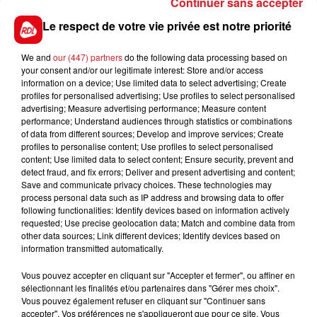
Continuer sans accepter
2 XERAVA C.D :
On ne peut rien lui reprocher
étant toujours à la pointe du combat, mais va
Le respect de votre vie privée est notre priorité
devoir affronter ici les 5 et 6 ans.
We and
our (447) partners
do the following data processing based on
***** En direct des pistes ****
your consent and/or our legitimate interest: Store and/or access
information on a device; Use limited data to select advertising; Create
Enghien (R1) : 301 MOJITO CENE - 307 MARC AURELE -
profiles for personalised advertising; Use profiles to select personalised
913 LOUIS QUATORZE
advertising; Measure advertising performance; Measure content
performance; Understand audiences through statistics or combinations
of data from different sources; Develop and improve services; Create
profiles to personalise content; Use profiles to select personalised
content; Use limited data to select content; Ensure security, prevent and
detect fraud, and fix errors; Deliver and present advertising and content;
Save and communicate privacy choices. These technologies may
FILS D'ACTUS
process personal data such as IP address and browsing data to offer
following functionalities: Identify devices based on information actively
requested; Use precise geolocation data; Match and combine data from
other data sources; Link different devices; Identify devices based on
information transmitted automatically.
Vous pouvez accepter en cliquant sur "Accepter et fermer", ou affiner en
sélectionnant les finalités et/ou partenaires dans "Gérer mes choix".
Vous pouvez également refuser en cliquant sur "Continuer sans
accepter". Vos préférences ne s'appliqueront que pour ce site. Vous