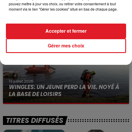
pouvez mettre à jour vos choix, ou retirer votre consentement à tout
15 juillet 2026
moment via le lien "Gérer les cookies" situé en bas de chaque page.
BÉTHUNE: ENQUÊTE POUR HOMICIDE
VOLONTAIRE EN COURS, APRÈS LA...
Selon les premiers éléments, le logement servait
Accepter et fermer
à des prostituées
Gérer mes choix
13 juillet 2026
WINGLES: UN JEUNE PERD LA VIE, NOYÉ À
LA BASE DE LOISIRS
La victime a coulé à pic
TITRES DIFFUSÉS