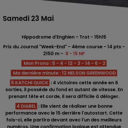
Samedi 23 Mai
Hippodrome
d'Enghien - Trot - 15h15
Prix du Journal "Week-End" - 4ème co
urse -
14
pts -
2150 m -
8 - 15 NP
Mon Prono : 5 - 4 - 12 - 3 - 14 - 6 - 2
Ma dernière minute : 12 NELSON GREENWOOD
5 KATCHI QUICK
: 4 victoires cette année en 6
sorties, il posséde du fond et autant de vitesse. En
prenant tête et corde, il sera difficile à déloger.
4 DIABEL
: Elle vient de réaliser une bonne
performance avec le 15 derrière l'autostart. Cette
fois-ci, elle partira devant avec l'un des meilleurs
numéros. Une confirmation logique est attendue