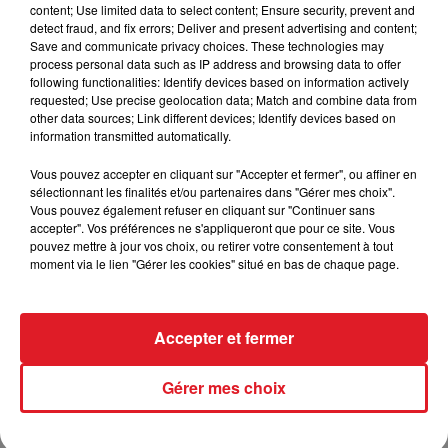
content; Use limited data to select content; Ensure security, prevent and
15 juillet 2026
detect fraud, and fix errors; Deliver and present advertising and content;
BÉTHUNE: ENQUÊTE POUR HOMICIDE
Save and communicate privacy choices. These technologies may
process personal data such as IP address and browsing data to offer
VOLONTAIRE EN COURS, APRÈS LA...
following functionalities: Identify devices based on information actively
Selon les premiers éléments, le logement servait
requested; Use precise geolocation data; Match and combine data from
à des prostituées
other data sources; Link different devices; Identify devices based on
information transmitted automatically.
Vous pouvez accepter en cliquant sur "Accepter et fermer", ou affiner en
sélectionnant les finalités et/ou partenaires dans "Gérer mes choix".
Vous pouvez également refuser en cliquant sur "Continuer sans
accepter". Vos préférences ne s'appliqueront que pour ce site. Vous
pouvez mettre à jour vos choix, ou retirer votre consentement à tout
moment via le lien "Gérer les cookies" situé en bas de chaque page.
13 juillet 2026
WINGLES: UN JEUNE PERD LA VIE, NOYÉ À
LA BASE DE LOISIRS
Accepter et fermer
La victime a coulé à pic
Gérer mes choix
TITRES DIFFUSÉS