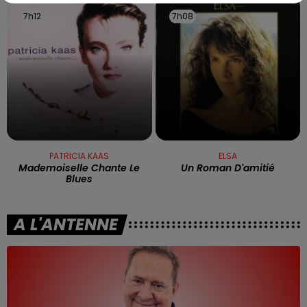
7h12
7h12
7h08
7h08
PATRICIA KAAS
ELSA
Mademoiselle Chante Le
Un Roman D'amitié
Blues
A L'ANTENNE