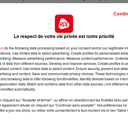
13h00 - 16h00
à, le doublé est envisageable.
LES APRÈS-MIDI QUI CHANTENT
Contin
 il se retrouve maintenant à une valeure plus abordable
nt, une confirmation est attendue.
lle a aussi devancé Comme Quoi à Lyon. Malgré son poi
Le respect de votre vie privée est notre priorité
s, elle posséde une première chance.
elevé sur la fibrée Cantilienne, il sera en droit de se
ers
do the following data processing based on your consent and/or our legitimate int
device; Use limited data to select advertising; Create profiles for personalised adver
ns un lot à sa portée.
vertising; Measure advertising performance; Measure content performance; Unders
ns of data from different sources; Develop and improve services; Create profiles to 
uintés, il vient d'ouvrir son palmarés à Longchamp en
alised content; Use limited data to select content; Ensure security, prevent and detect
dicapeur est passé par là. A voir à ce poids.
ertising and content; Save and communicate privacy choices. These technologies
16h00 - 19h00
and browsing data to offer following functionalities: Identify devices based on infor
exprime par contre bien corde à gauche et devrait fair
nt
Le Jukebox RDL
eolocation data; Match and combine data from other data sources; Link different de
 récente 8éme place.
nsmitted automatically.
tit poids est intéressant. Avec un bon parcours, il peu
cliquant sur "Accepter et fermer", ou affiner en sélectionnant les finalités et/ou pa
 une surprise.
 également refuser en cliquant sur "Continuer sans accepter". Vos préférences ne 
tre à jour vos choix, ou retirer votre consentement à tout moment via le lien "Gérer 
rect des pistes ****