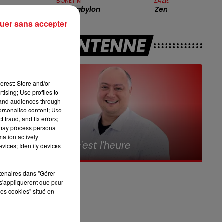
BONEY M
ZAZIE
16h00 - 19h00
Rivers Of Babylon
Zen
LE JUKEBOX RDL
uer sans accepter
.
A L'ANTENNE
ds
erest: Store and/or
tising; Use profiles to
tand audiences through
personalise content; Use
 fraud, and fix errors;
 may process personal
7h00 - 10h00
mation actively
e
Debout c'est l'heure
vices; Identify devices
t
rtenaires dans "Gérer
s'appliqueront que pour
les cookies" situé en