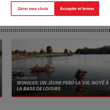
Gérer mes choix
Accepter et fermer
13 juillet 2026
WINGLES: UN JEUNE PERD LA VIE, NOYÉ À
LA BASE DE LOISIRS
La victime a coulé à pic