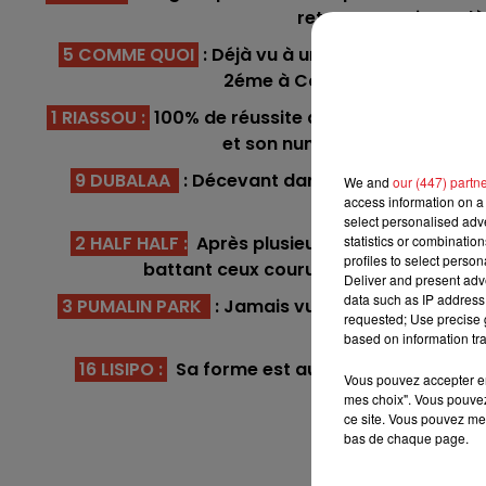
12h00 - 13h00
retour. A ce niveau l
RDL & VOUS
5 COMME QUOI
: Déjà vu à un niveau supérieur,
2éme à Compiègne dernièreme
1 RIASSOU
:
100% de réussite dans les quintés, e
et son numéro dans les stalle
9 DUBALAA
: Décevant dans un événement plus r
We and
our (447) partn
access information on a 
réhabiliter da
select personalised ad
statistics or combinatio
2 HALF HALF
:
Après plusieurs essais dans les q
profiles to select person
battant ceux couru ce dimanche. Le han
Deliver and present adv
13h00 - 16h00
data such as IP address 
3 PUMALIN PARK
: Jamais vu à Compiègne, il s'
Les Après-midi qui chante
requested; Use precise g
mieux que sa
based on information tra
16 LISIPO :
Sa forme est au beau fixe, et son pe
Vous pouvez accepter en 
créer
mes choix". Vous pouvez
ce site. Vous pouvez met
***** En di
bas de chaque page.