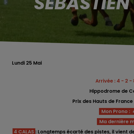
SÉBASTIEN
Lundi 25 Mai
Arrivée : 4 - 2 - 
Hippodrome
de C
Prix des Hauts de France
Mon Prono : 4 -
Ma dernière m
4 CALAS
: Longtemps écarté des pistes, il vient