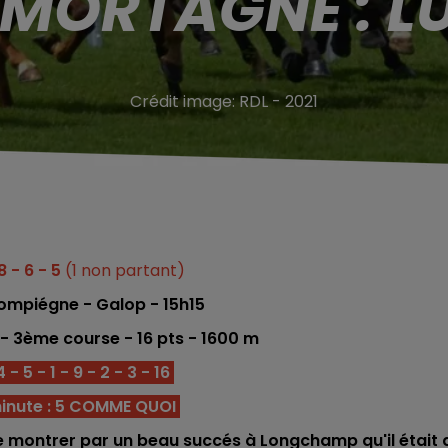
 MORTAGNE : LU
Crédit image:
RDL - 2021
8 - 6 - 5
(1 non partant)
ompiégne - Galop - 15h15
 - 3ème co
urse -
16
pts - 1600 m
 5 - 1 - 9 - 2 - 3 - 16
inute : 5 COMME QUOI
 de montrer par un beau succés à Longchamp qu'il était 