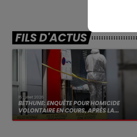
FILS D'ACTUS
15 juillet 2026
BÉTHUNE: ENQUÊTE POUR HOMICIDE
VOLONTAIRE EN COURS, APRÈS LA...
Selon les premiers éléments, le logement
servait à des prostituées