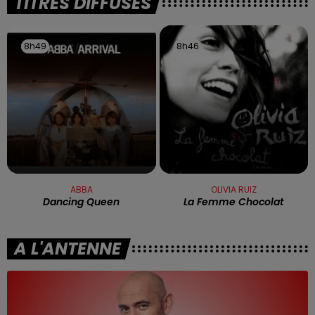
TITRES DIFFUSÉS
8h49
8h49
8h46
8h46
ABBA
OLIVIA RUIZ
Dancing Queen
La Femme Chocolat
A L'ANTENNE