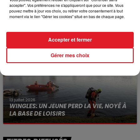
accepter". Vos préférences ne s'appliqueront que pour ce site. Vous
pouvez mettre à jour vos choix, ou retirer votre consentement à tout
moment via le lien "Gérer les cookies" situé en bas de chaque page.
15 juillet 2026
BÉTHUNE: ENQUÊTE POUR HOMICIDE
VOLONTAIRE EN COURS, APRÈS LA...
Accepter et fermer
Selon les premiers éléments, le logement servait
à des prostituées
Gérer mes choix
13 juillet 2026
WINGLES: UN JEUNE PERD LA VIE, NOYÉ À
LA BASE DE LOISIRS
La victime a coulé à pic