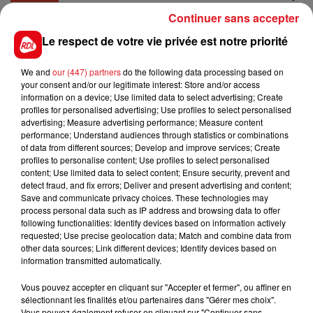
bien couru sur 2700m. Avec un bon parcours, il peut
Continuer sans accepter
refaire parler de lui
Le respect de votre vie privée est notre priorité
4 ICARE DUNGY :
Il n'a pas d'experience sur ce
tracé, mais sa régularité peut faire la différence
We and
our (447) partners
do the following data processing based on
pour la 4/5éme place.
your consent and/or our legitimate interest: Store and/or access
information on a device; Use limited data to select advertising; Create
***** En direct des pistes ****
profiles for personalised advertising; Use profiles to select personalised
advertising; Measure advertising performance; Measure content
performance; Understand audiences through statistics or combinations
of data from different sources; Develop and improve services; Create
profiles to personalise content; Use profiles to select personalised
content; Use limited data to select content; Ensure security, prevent and
detect fraud, and fix errors; Deliver and present advertising and content;
Save and communicate privacy choices. These technologies may
process personal data such as IP address and browsing data to offer
FILS D'ACTUS
following functionalities: Identify devices based on information actively
requested; Use precise geolocation data; Match and combine data from
other data sources; Link different devices; Identify devices based on
information transmitted automatically.
Vous pouvez accepter en cliquant sur "Accepter et fermer", ou affiner en
sélectionnant les finalités et/ou partenaires dans "Gérer mes choix".
Vous pouvez également refuser en cliquant sur "Continuer sans