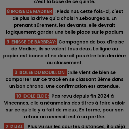
c'est la base de ce quinté.
8 IROISE DE MADKER
: Pieds nus cette fois-ci, c'est
de plus la drive qu'a choisi Y.Lebourgeois. En
prenant sûrement, les devants, elle devrait
logiquement garder une belle place sur le podium
9 IENISSE DE BARBRAY
:
Compagnon de box d'Iroise
de Madker, ils se valent tous deux. La ligne au
papier est bonne et ne devrait pas être loin derrière
au classement.
3 ISOLEE DU BOUILLON
: Elle vient de bien se
comporter sur ce tracé en se classant 3éme dans
un bon chrono. Une confirmation est attendue.
10 IDOLE ELDE
:
Pas revu depuis fin 2024 à
Vincennes, elle a néanmoins des titres à faire valoir
sur ce qu'elle y a fait de mieux. En forme, pour son
retour un accessit est à sa portée.
2 IZIJAL
: Plus vu sur les courtes distances, il a déjà