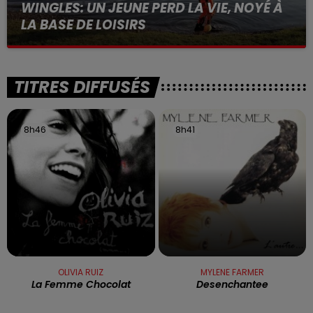
WINGLES: UN JEUNE PERD LA VIE, NOYÉ À
LA BASE DE LOISIRS
La victime a coulé à pic
TITRES DIFFUSÉS
8h46
8h46
8h41
8h41
OLIVIA RUIZ
MYLENE FARMER
La Femme Chocolat
Desenchantee