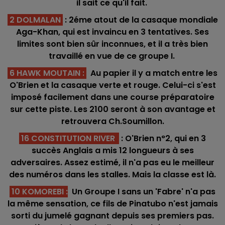
il sait ce qu'il fait.
2 DOLMALAN
: 2éme atout de la casaque mondiale
Aga-Khan, qui est invaincu en 3 tentatives. Ses
limites sont bien sûr inconnues, et il a très bien
travaillé en vue de ce groupe I.
6 HAWK MOUTAIN
:
Au papier il y a match entre les
O'Brien et la casaque verte et rouge. Celui-ci s'est
imposé facilement dans une course préparatoire
sur cette piste. Les 2100 seront à son avantage et
retrouvera Ch.Soumillon.
16 CONSTITUTION RIVER
: O'Brien n°2, qui en 3
succès Anglais a mis 12 longueurs à ses
adversaires. Assez estimé, il n'a pas eu le meilleur
des numéros dans les stalles. Mais la classe est là.
10 KOMOREBI
:
Un Groupe I sans un 'Fabre' n'a pas
la même sensation, ce fils de Pinatubo n'est jamais
sorti du jumelé gagnant depuis ses premiers pas.