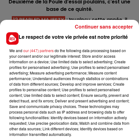
Deuxième de la Poule d'essai poulains, c'est une
base de ce quinté.
12 PEARLED MAJESTY
: Invaincu cette année, il
Continuer sans accepter
monte en puissance à chacune de ses sorties.
Aimant les courses sélectives, il sera servi par le
Le respect de votre vie privée est notre priorité
train donné et reste capable d'un nouveau bon
résultat.
We and
our (447) partners
do the following data processing based on
your consent and/or our legitimate interest: Store and/or access
3 HANKELOW :
Il passe de 1400 m à 2100 m en
information on a device; Use limited data to select advertising; Create
quelques courses. Troisième de Komorebi, cette
profiles for personalised advertising; Use profiles to select personalised
advertising; Measure advertising performance; Measure content
ligne est bonne, et visera un accessit.
performance; Understand audiences through statistics or combinations
of data from different sources; Develop and improve services; Create
***** En direct des pistes ****
profiles to personalise content; Use profiles to select personalised
content; Use limited data to select content; Ensure security, prevent and
detect fraud, and fix errors; Deliver and present advertising and content;
Save and communicate privacy choices. These technologies may
process personal data such as IP address and browsing data to offer
following functionalities: Identify devices based on information actively
requested; Use precise geolocation data; Match and combine data from
other data sources; Link different devices; Identify devices based on
information transmitted automatically.
FILS D'ACTUS