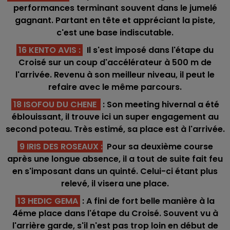
performances terminant souvent dans le jumelé
gagnant. Partant en tête et appréciant la piste,
c'est une base indiscutable.
16 KENTO AVIS
:
Il s'est imposé dans l'étape du
Croisé sur un coup d'accélérateur à 500 m de
l'arrivée. Revenu à son meilleur niveau, il peut le
refaire avec le même parcours.
18 ISOFOU DU CHENE
: Son meeting hivernal a été
éblouissant, il trouve ici un super engagement au
second poteau. Très estimé, sa place est à l'arrivée.
9 IRIS DES ROSEAUX
:
Pour sa deuxième course
après une longue absence, il a tout de suite fait feu
en s'imposant dans un quinté. Celui-ci étant plus
relevé, il visera une place.
13 HEDIC GEMA
: A fini de fort belle manière à la
4éme place dans l'étape du Croisé. Souvent vu à
l'arrière garde, s'il n'est pas trop loin en début de