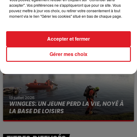
accepter". Vos préférences ne s'appliqueront que pour ce site. Vous
pouvez mettre à jour vos choix, ou retirer votre consentement à tout
moment via le lien "Gérer les cookies" situé en bas de chaque page.
15 juillet 2026
BÉTHUNE: ENQUÊTE POUR HOMICIDE
VOLONTAIRE EN COURS, APRÈS LA...
Accepter et fermer
Selon les premiers éléments, le logement servait
à des prostituées
Gérer mes choix
13 juillet 2026
WINGLES: UN JEUNE PERD LA VIE, NOYÉ À
LA BASE DE LOISIRS
La victime a coulé à pic