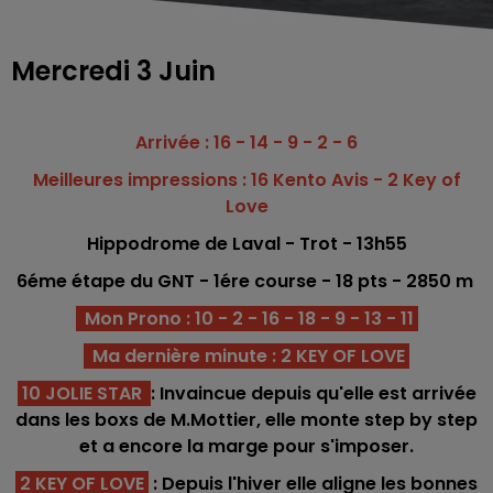
Mercredi 3 Juin
Arrivée : 16 - 14 - 9 - 2 - 6
Meilleures impressions : 16 Kento Avis - 2 Key of
Love
Hippodrome
de Laval - Trot - 13h55
6éme étape du GNT - 1ére co
urse -
18
pts - 2850 m
Mon Prono : 10 - 2 - 16 - 18 - 9 - 13 - 11
Ma dernière minute : 2 KEY OF LOVE
10 JOLIE STAR
: Invaincue depuis qu'elle est arrivée
dans les boxs de M.Mottier, elle monte step by step
et a encore la marge pour s'imposer.
2 KEY OF LOVE
: Depuis l'hiver elle aligne les bonnes