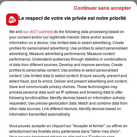
ligne droite, attention à lui.
Continuer sans accepter
11 JOJO TOONS :
Sur ses 10 dernières tentatives,
Le respect de votre vie privée est notre priorité
il a terminé 8 fois dans les 5 premiers avec plusieurs
victoires. Avec le bon parcours, un nouvel accessit
We and
our (447) partners
do the following data processing based on
est possible.
your consent and/or our legitimate interest: Store and/or access
information on a device; Use limited data to select advertising; Create
********
profiles for personalised advertising; Use profiles to select personalised
advertising; Measure advertising performance; Measure content
***** En direct des pistes ****
performance; Understand audiences through statistics or combinations
of data from different sources; Develop and improve services; Create
profiles to personalise content; Use profiles to select personalised
content; Use limited data to select content; Ensure security, prevent and
detect fraud, and fix errors; Deliver and present advertising and content;
Save and communicate privacy choices. These technologies may
process personal data such as IP address and browsing data to offer
FILS D'ACTUS
following functionalities: Identify devices based on information actively
requested; Use precise geolocation data; Match and combine data from
other data sources; Link different devices; Identify devices based on
information transmitted automatically.
Vous pouvez accepter en cliquant sur "Accepter et fermer", ou affiner en
sélectionnant les finalités et/ou partenaires dans "Gérer mes choix".
Vous pouvez également refuser en cliquant sur "Continuer sans