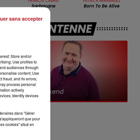
FRANCIS CABREL
PATRICK HERNANDEZ
7h00 - 10h00
Sarbacane
Born To Be Alive
RDL WEEK-END
uer sans accepter
s
A L'ANTENNE
erest: Store and/or
s
tising; Use profiles to
tand audiences through
personalise content; Use
é
 fraud, and fix errors;
 may process personal
10h00 - 12h00
mation actively
RDL Weekend
vices; Identify devices
rtenaires dans "Gérer
s'appliqueront que pour
les cookies" situé en