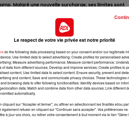
10h00 - 12h00
mp. Malgré une nouvelle surcharge, ses limites sont
RDL WEEKEND
nconnues.
Contin
avi plusieurs échelons, ayant pris ses marques dans le
mière chance même pour le succès.
il sort rarement des 3 premiers et fait partie des bases
Le respect de votre vie privée est notre priorité
de cette épreuve.
ers
do the following data processing based on your consent and/or our legitimate int
plus court, mais les 300m supplémentaires ne seront pa
device; Use limited data to select advertising; Create profiles for personalised adver
 Sa place est à l'arrivée.
vertising; Measure advertising performance; Measure content performance; Unders
ns of data from different sources; Develop and improve services; Create profiles to 
dans laquelle il prend des accessits, mais aussi habitu
alised content; Use limited data to select content; Ensure security, prevent and detect
ertising and content; Save and communicate privacy choices. These technologies
Il sera à reprendre dans les 5.
7h00 - 10h00
and browsing data to offer following functionalities: Identify devices based on infor
RDL Week-end
 printemps dans les quintés, il a eu ensuite un peu de
eolocation data; Match and combine data from other data sources; Link different de
nsmitted automatically.
s de trop en ce samedi, il devrait bien courir.
cliquant sur "Accepter et fermer", ou affiner en sélectionnant les finalités et/ou pa
é dans un lot moindre en se classant à une bonne 3éme
 également refuser en cliquant sur "Continuer sans accepter". Vos préférences ne 
 poids, c'est un outsider séduisant.
tre à jour vos choix, ou retirer votre consentement à tout moment via le lien "Gérer 
********