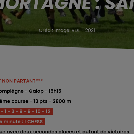
MORTAGNE : SAM
Crédit image:
RDL - 2021
ST NON PARTANT***
ompiègne - Galop - 15h15
3éme co
urse -
13
pts - 2800
m
1 - 3 - 8 - 9 - 10 - 12
e minute : 1 CHESS
ique avec deux secondes places et autant de victoires