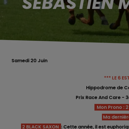
SÉBASTIEN 
Samedi 20 Juin
*** LE 6 E
Hippodrome
de C
Prix Race And Care - 
Mon Prono : 2 - 
Ma dernièr
2 BLACK SAXON
: Cette année, il est euphor