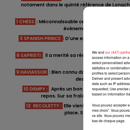
7h00 - 10h00
notament dans le quinté référence de Longcha
RDL WEEK-END
i
1 CHESS
: Méconnaissable cette année où il a gr
évènements. C'est une pre
3 SPANISH PRINCE
: D'une extrême regularité, 
logiques 
We and
our (447) partn
8 SAPRISTI
:
Il a merité sa récente victoire sur 
access information on a 
pour le déranger.
select personalised ad
statistics or combinatio
9 HAVIASSOR
: Bien connu dans cette catégorie 
profiles to select person
Deliver and present adv
des longues distances. 
10h00 - 12h00
data such as IP address 
RDL Weekend
10 DEMPY :
Après un bon passage au milieu de
requested; Use precise g
based on information tra
repos. Sur sa fraîcheur qui ne sera pa
Vous pouvez accepter en 
12 RECOLETTY :
Elle vient de fouler ce trac
mes choix". Vous pouvez
place. Sur sa lancée et à ce
ce site. Vous pouvez met
bas de chaque page.