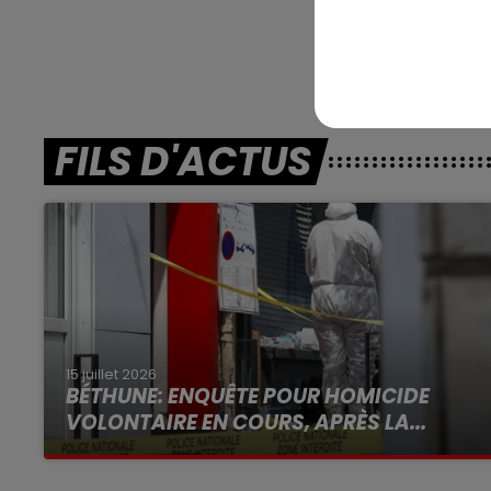
***** En di
FILS D'ACTUS
15 juillet 2026
BÉTHUNE: ENQUÊTE POUR HOMICIDE
VOLONTAIRE EN COURS, APRÈS LA...
Selon les premiers éléments, le logement
servait à des prostituées