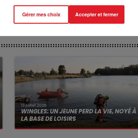
rect des pistes ****
Gérer mes choix
Accepter et fermer
13 juillet 2026
WINGLES: UN JEUNE PERD LA VIE, NOYÉ À
LA BASE DE LOISIRS
La victime a coulé à pic