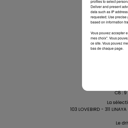
profiles to select person
Deliver and present adv
data such as IP address 
***** Hippodrome
requested; Use precise g
based on information tra
C1 : 3
Vous pouvez accepter en 
C2 : 12
mes choix". Vous pouvez
ce site. Vous pouvez met
C3 : 11
bas de chaque page.
C4 : 13 
C5 : 9
C6 : 1 
C7 : 9 
C8 : 9
La sélecti
103 LOVEBIRD - 311 LINA
Le dri