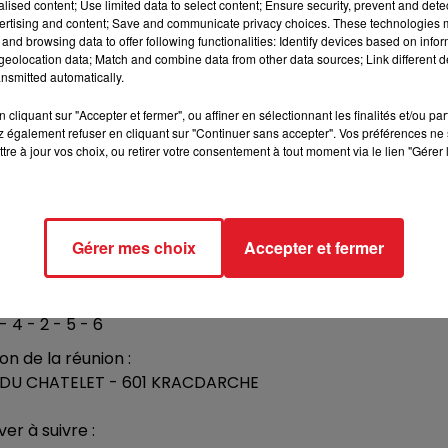
alised content; Use limited data to select content; Ensure security, prevent and detect
********
ertising and content; Save and communicate privacy choices. These technologies
and browsing data to offer following functionalities: Identify devices based on infor
 du Croisé-Laroche ****
eolocation data; Match and combine data from other data sources; Link different de
nsmitted automatically.
 - 6 - 4 - 5 - 2
cliquant sur "Accepter et fermer", ou affiner en sélectionnant les finalités et/ou pa
 - 2 - 1 - 10 - 7
 également refuser en cliquant sur "Continuer sans accepter". Vos préférences ne 
tre à jour vos choix, ou retirer votre consentement à tout moment via le lien "Gérer 
 - 12 - 6 - 4 - 5
- 15 - 4 - 6 - 12
 - 6 - 4 - 2 - 3
Gérer mes choix
Accepter et fermer
- 3 - 9 - 8 - 15
- 11 - 1 - 10 - 12
 - 4 - 2 - 5 - 6
on de la réunion :
YA DU CHATELET - 601 KRACDARCHE
ver à suivre :