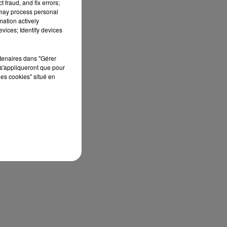
 fraud, and fix errors;
 may process personal
mation actively
vices; Identify devices
rtenaires dans "Gérer
s'appliqueront que pour
les cookies" situé en