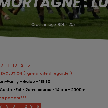
MORTAGNE : LU
Crédit image:
RDL - 2021
 7 - 1 - 13 - 2 - 5
 EVOLUTION (ligne droite à regarder)
on-Parilly - Galop - 18h30
u Centre-Est - 2éme co
urse -
14
pts - 2000
m
on partant***
- 5 - 3 - 1 - 2- 9 - 6