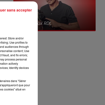
13h00 - 16h00
uer sans accepter
ne
LES APRÈS-MIDI QUI CHANTENT
16h00 - 19h00
Le Jukebox RDL
erest: Store and/or
n
tising; Use profiles to
tand audiences through
personalise content; Use
ra
 fraud, and fix errors;
 may process personal
mation actively
vices; Identify devices
'x
rtenaires dans "Gérer
s'appliqueront que pour
les cookies" situé en