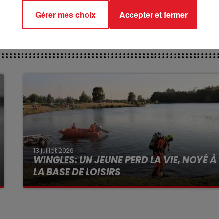
Gérer mes choix
Accepter et fermer
13 juillet 2026
WINGLES: UN JEUNE PERD LA VIE, NOYÉ À
LA BASE DE LOISIRS
La victime a coulé à pic