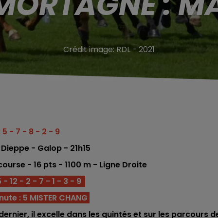
MORTAGNE : MA
Crédit image:
RDL - 2021
 5 - 7 - 8 - 2 - 9
 Dieppe - Galop - 21h15
co
urse -
16
pts - 1100
m - Ligne Droite
 12 - 2 - 7 - 1 - 3 - 9
nute : 5 MISTER CHANG
rnier, il excelle dans les quintés et sur les parcours d