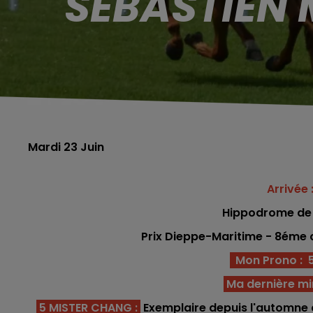
SÉBASTIEN 
Mardi 23 Juin
Arrivée :
Hippodrome
de
Prix Dieppe-Maritime - 8éme 
Mon Prono : 5 -
Ma dernière mi
5 MISTER CHANG :
Exemplaire depuis l'automne de