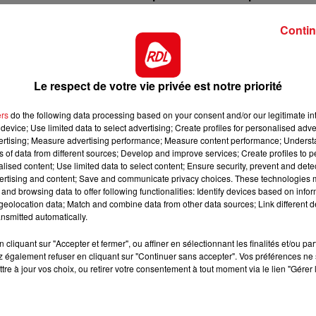
t au vert pour s'imposer.
12h00 - 13h00
Contin
s prestations dans les événements sur les tracés en lig
RDL & VOUS
est une base pour les premières places.
13h00 - 16h00
Les Après-midi qui chantent
 Italie, elle a aussi terminé dans le paquet du 14/04 à
Le respect de votre vie privée est notre priorité
'est une chance des plus règuliéres.
ers
do the following data processing based on your consent and/or our legitimate int
us court, il trouvera une piste à sa convenance avec u
device; Use limited data to select advertising; Create profiles for personalised adver
s. Une confirmation est attendue.
vertising; Measure advertising performance; Measure content performance; Unders
ns of data from different sources; Develop and improve services; Create profiles to 
nnée, elle voit forcément sa valeur en hausse et porte
alised content; Use limited data to select content; Ensure security, prevent and detect
c son jockey fonctionne très bien. Une place.
ertising and content; Save and communicate privacy choices. These technologies
and browsing data to offer following functionalities: Identify devices based on infor
, il est capable de finir fort. Une piste assouplie serait
eolocation data; Match and combine data from other data sources; Link different de
urage peut faire la différence.
nsmitted automatically.
l aura besoin de cet hippodrome pour refaire surface. L
cliquant sur "Accepter et fermer", ou affiner en sélectionnant les finalités et/ou pa
 la course.
 également refuser en cliquant sur "Continuer sans accepter". Vos préférences ne 
tre à jour vos choix, ou retirer votre consentement à tout moment via le lien "Gérer 
********
rect des pistes****