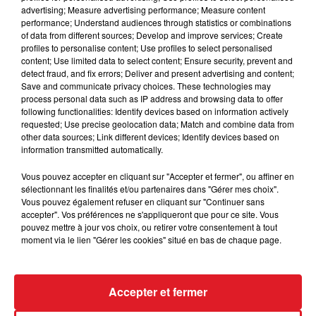
courses dans les jambes, par contre elle a montré
advertising; Measure advertising performance; Measure content
sa qualité assez rapidement s'imposant même sur
performance; Understand audiences through statistics or combinations
of data from different sources; Develop and improve services; Create
ce tracé.
profiles to personalise content; Use profiles to select personalised
5 MOST GLAMOROUS
: Venant de gagner de toute
content; Use limited data to select content; Ensure security, prevent and
detect fraud, and fix errors; Deliver and present advertising and content;
une classe sur la distance, elle viendra cette fois-ci
Save and communicate privacy choices. These technologies may
finir en espérant avoir le bon parcours.
process personal data such as IP address and browsing data to offer
following functionalities: Identify devices based on information actively
********
requested; Use precise geolocation data; Match and combine data from
other data sources; Link different devices; Identify devices based on
*****En direct des pistes****
information transmitted automatically.
Vous pouvez accepter en cliquant sur "Accepter et fermer", ou affiner en
sélectionnant les finalités et/ou partenaires dans "Gérer mes choix".
Vous pouvez également refuser en cliquant sur "Continuer sans
accepter". Vos préférences ne s'appliqueront que pour ce site. Vous
FIL D'ACTUS
pouvez mettre à jour vos choix, ou retirer votre consentement à tout
moment via le lien "Gérer les cookies" situé en bas de chaque page.
Accepter et fermer