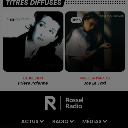
TITRES DIFFUSÉS
10h03
10h03
9h56
9h56
CELINE DION
VANESSA PARADIS
Priere Paienne
Joe Le Taxi
ACTUS
RADIO
MÉDIAS