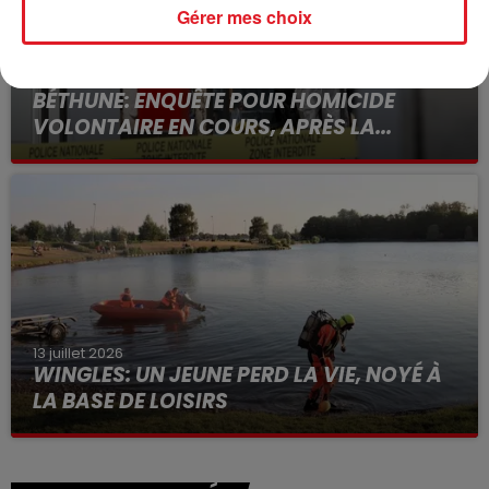
Gérer mes choix
15 juillet 2026
BÉTHUNE: ENQUÊTE POUR HOMICIDE
VOLONTAIRE EN COURS, APRÈS LA...
Selon les premiers éléments, le logement servait
à des prostituées
13 juillet 2026
WINGLES: UN JEUNE PERD LA VIE, NOYÉ À
LA BASE DE LOISIRS
La victime a coulé à pic