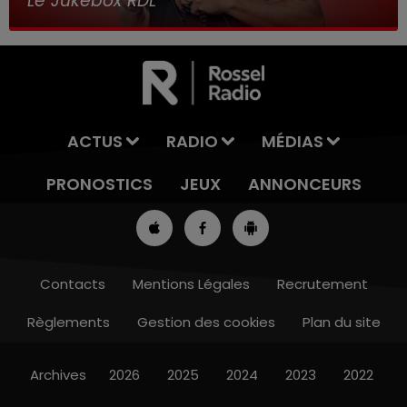
Le Jukebox RDL
ACTUS
RADIO
MÉDIAS
PRONOSTICS
JEUX
ANNONCEURS
Contacts
Mentions Légales
Recrutement
Règlements
Gestion des cookies
Plan du site
13h00 - 16h00
LES APRÈS-MIDI QUI CHANTENT
Archives
2026
2025
2024
2023
2022