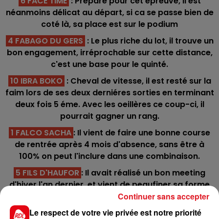
6 FACE TIME
: Préparé pour cet épreuve, il est
néanmoins délicat au départ, si ca se passe bien de
coté là, sa place est sur le podium
4 FABAGO DU GERS
: Le plus riche du lot, il trouve un
bon engagement, irréprochable sur cette distance,
c'est une base pour le quinté.
10 IBRA BOKO
: Cheval de vitesse, il est resté sur la
faim lors de ses deux derniéres sorties en terminant
deux fois 5 éme. Avec les oeillères ce coup-ci, il
pourrait gagner un rang.
1 FALCO SACHA
: Il vient de faire une bonne course
de rentrée après 4 mois d'absence, sans être à
100% on peut l'inclure dans une combinaison.
5 FILS D'HAUFOR
: Il avait réalisé un bon meeting
d'hiver l'an dernier, et vient de peaufiner sa forme
pour celui de cette année.
Continuer sans accepter
Le respect de votre vie privée est notre priorité
************