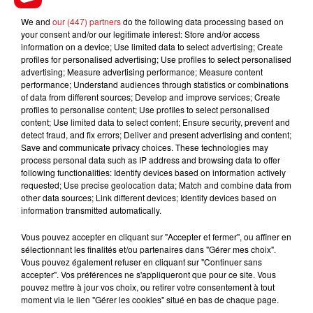
We and
our (447) partners
do the following data processing based on
your consent and/or our legitimate interest: Store and/or access
information on a device; Use limited data to select advertising; Create
profiles for personalised advertising; Use profiles to select personalised
advertising; Measure advertising performance; Measure content
performance; Understand audiences through statistics or combinations
of data from different sources; Develop and improve services; Create
profiles to personalise content; Use profiles to select personalised
FILS D'ACTUS
content; Use limited data to select content; Ensure security, prevent and
detect fraud, and fix errors; Deliver and present advertising and content;
Save and communicate privacy choices. These technologies may
process personal data such as IP address and browsing data to offer
following functionalities: Identify devices based on information actively
requested; Use precise geolocation data; Match and combine data from
other data sources; Link different devices; Identify devices based on
information transmitted automatically.
Vous pouvez accepter en cliquant sur "Accepter et fermer", ou affiner en
sélectionnant les finalités et/ou partenaires dans "Gérer mes choix".
15 juillet 2026
Vous pouvez également refuser en cliquant sur "Continuer sans
BÉTHUNE: ENQUÊTE POUR HOMICIDE
accepter". Vos préférences ne s'appliqueront que pour ce site. Vous
pouvez mettre à jour vos choix, ou retirer votre consentement à tout
VOLONTAIRE EN COURS, APRÈS LA...
moment via le lien "Gérer les cookies" situé en bas de chaque page.
Selon les premiers éléments, le logement servait