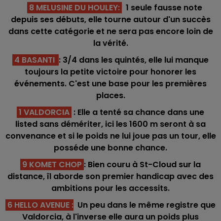
8 MELUSINE DU HOULEY:
1 seule fausse note
depuis ses débuts, elle tourne autour d'un succès
dans cette catégorie et ne sera pas encore loin de
la vérité.
4 BASANTI
: 3/4 dans les quintés, elle lui manque
toujours la petite victoire pour honorer les
événements. C'est une base pour les premières
places.
1 VALDORCIA
: Elle a tenté sa chance dans une
listed sans démériter, ici les 1600 m seront à sa
convenance et si le poids ne lui joue pas un tour, elle
posséde une bonne chance.
9 KOMET CHOP
: Bien couru à St-Cloud sur la
distance, îl aborde son premier handicap avec des
ambitions pour les accessits.
6 HELLO AVENUE
:
Un peu dans le même registre que
Valdorcia, à l'inverse elle aura un poids plus