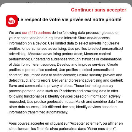
approprié. Elle a les capacités de bien figurer pour
Continuer sans accepter
sa première.
Le respect de votre vie privée est notre priorité
3 SAINT SAENS
: Il s'est glissé entre Melusine et
Basanti dans l'épreuve référence, régulier dans
We and
our (447) partners
do the following data processing based on
l'ensemble sur plus court, il fait parti des
your consent and/or our legitimate interest: Store and/or access
possibilités pour la 4/5éme place.
information on a device; Use limited data to select advertising; Create
profiles for personalised advertising; Use profiles to select personalised
********
advertising; Measure advertising performance; Measure content
performance; Understand audiences through statistics or combinations
*****En direct des pistes****
of data from different sources; Develop and improve services; Create
profiles to personalise content; Use profiles to select personalised
content; Use limited data to select content; Ensure security, prevent and
detect fraud, and fix errors; Deliver and present advertising and content;
Save and communicate privacy choices. These technologies may
process personal data such as IP address and browsing data to offer
following functionalities: Identify devices based on information actively
FILS D'ACTUS
requested; Use precise geolocation data; Match and combine data from
other data sources; Link different devices; Identify devices based on
information transmitted automatically.
Vous pouvez accepter en cliquant sur "Accepter et fermer", ou affiner en
sélectionnant les finalités et/ou partenaires dans "Gérer mes choix".