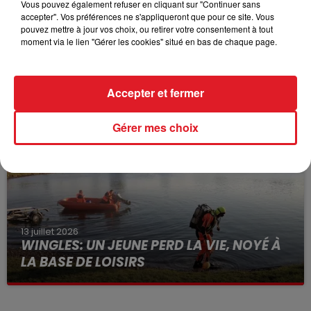
Vous pouvez également refuser en cliquant sur "Continuer sans
accepter". Vos préférences ne s'appliqueront que pour ce site. Vous
pouvez mettre à jour vos choix, ou retirer votre consentement à tout
moment via le lien "Gérer les cookies" situé en bas de chaque page.
15 juillet 2026
BÉTHUNE: ENQUÊTE POUR HOMICIDE
VOLONTAIRE EN COURS, APRÈS LA...
Accepter et fermer
Selon les premiers éléments, le logement servait
à des prostituées
Gérer mes choix
13 juillet 2026
WINGLES: UN JEUNE PERD LA VIE, NOYÉ À
LA BASE DE LOISIRS
La victime a coulé à pic