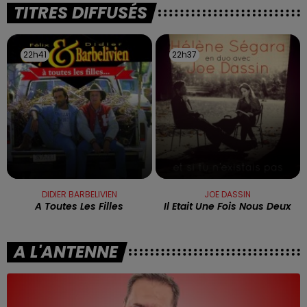
TITRES DIFFUSÉS
22h41
22h41
22h37
22h37
DIDIER BARBELIVIEN
JOE DASSIN
A Toutes Les Filles
Il Etait Une Fois Nous Deux
A L'ANTENNE