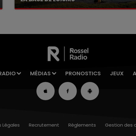
La victime a coulé à pic
RADIO
MÉDIAS
PRONOSTICS
JEUX
s Légales
Recrutement
Règlements
Gestion des 