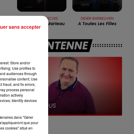
7h00 - 10h00
DEBOUT C'EST L'HEURE
CLAUDE FRANCOIS
DIDIER BARBELIVIEN
Si J'avais Un Marteau
A Toutes Les Filles
uer sans accepter
A L'ANTENNE
erest: Store and/or
tising; Use profiles to
tand audiences through
 A
personalise content; Use
 fraud, and fix errors;
 may process personal
,
mation actively
12h00 - 13h00
vices; Identify devices
RDL & VOUS
rtenaires dans "Gérer
s'appliqueront que pour
les cookies" situé en