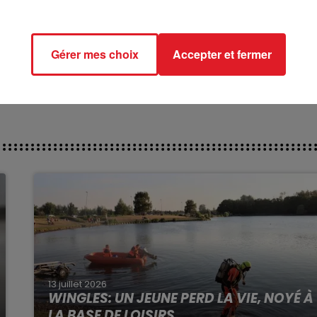
rendre une 4/5éme place.
********
Gérer mes choix
Accepter et fermer
rect des pistes****
13 juillet 2026
WINGLES: UN JEUNE PERD LA VIE, NOYÉ À
LA BASE DE LOISIRS