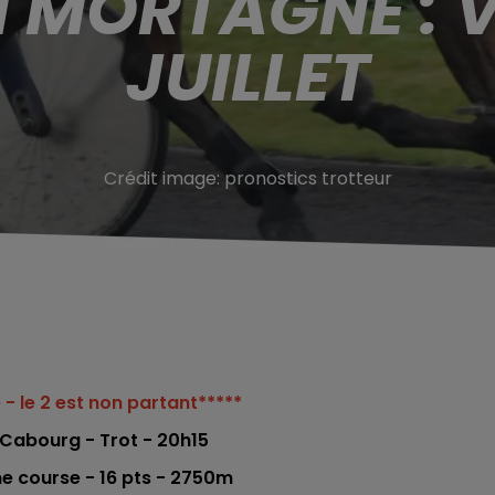
 MORTAGNE : 
JUILLET
Crédit image:
pronostics trotteur
 - le 2 est non partant*****
 Cabourg - Trot - 20h15
me co
urse -
16
pts - 2750m