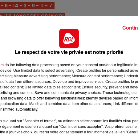
 6 - 14 - 3 - 9 - 11 - 7
16h00 - 19h00
LE JUKEBOX RDL
e : 14 JOYCE DES GRANGES
les dans le sud-est. Ne sachant que trotter et confié à
Contin
lle sera difficile à déloger.
ce quinté avec deux victoires acquises à Vincennes. La
Le respect de votre vie privée est notre priorité
 sur sa lancée, il vise aussi la première place.
au Croisé de belle manière battant des chevaux qui ont
ers
do the following data processing based on your consent and/or our legitimate int
onne. Bien engagée, elle peut venir arbitrer les débats.
device; Use limited data to select advertising; Create profiles for personalised adver
vertising; Measure advertising performance; Measure content performance; Unders
llage final à Enghien, où il aurait pu finir sur le podium.
ns of data from different sources; Develop and improve services; Create profiles to 
alised content; Use limited data to select content; Ensure security, prevent and detect
tes, une revanche est à reprendre.
ertising and content; Save and communicate privacy choices. These technologies
ont fait du bien, elle revient sur un tracé qui va lui plaire
and browsing data to offer following functionalities: Identify devices based on infor
7h00 - 10h00
eolocation data; Match and combine data from other data sources; Link different de
 pour les places.
Debout c'est l'heure
nsmitted automatically.
de la Loterie à Naples dans un lot beaucoup trop relevé.
cliquant sur "Accepter et fermer", ou affiner en sélectionnant les finalités et/ou pa
sure de reprendre le cours de ses bonnes perfs.
 également refuser en cliquant sur "Continuer sans accepter". Vos préférences ne 
tre à jour vos choix, ou retirer votre consentement à tout moment via le lien "Gérer 
ie n'était pas évident, il retrouve ici une course plus