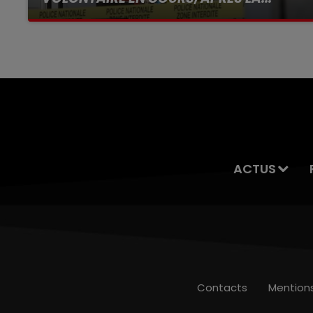
Selon les premiers éléments, le logement
servait à des prostituées
ACTUS
Contacts
Mention