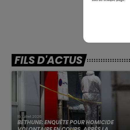
adaptée afin de p
*****En di
FILS D'ACTUS
15 juillet 2026
BÉTHUNE: ENQUÊTE POUR HOMICIDE
VOLONTAIRE EN COURS, APRÈS LA...