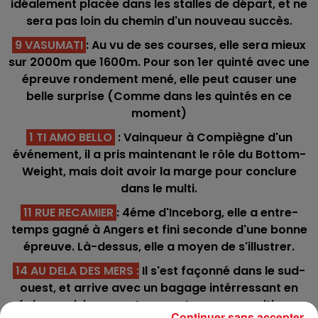
idéalement placée dans les stalles de départ, et ne
sera pas loin du chemin d'un nouveau succès.
9 VASUMATI
: Au vu de ses courses, elle sera mieux
sur 2000m que 1600m. Pour son 1er quinté avec une
épreuve rondement mené, elle peut causer une
belle surprise (Comme dans les quintés en ce
moment)
1 TI AMO BELLO
: Vainqueur à Compiègne d'un
événement, il a pris maintenant le rôle du Bottom-
Weight, mais doit avoir la marge pour conclure
dans le multi.
11 RUE RECAMIER
: 4éme d'Inceborg, elle a entre-
temps gagné à Angers et fini seconde d'une bonne
épreuve. Là-dessus, elle a moyen de s'illustrer.
14 AU DELA DES MERS
:
Il s'est façonné dans le sud-
ouest, et arrive avec un bagage intérressant en
région parisienne, notamment avec sa position en
Continuer sans accepter