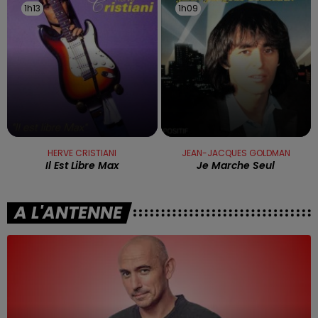
1h13
1h13
1h09
1h09
HERVE CRISTIANI
JEAN-JACQUES GOLDMAN
Il Est Libre Max
Je Marche Seul
A L'ANTENNE