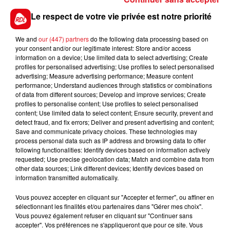
bas de tableau.
Le respect de votre vie privée est notre priorité
7 EGYPTIAN GLORY
: Surprenant seconde à 42/1
derrière Ti Amo Bello, elle est encore bien placée en
We and
our (447) partners
do the following data processing based on
valeure et une confirmation est attendue pour les
your consent and/or our legitimate interest: Store and/or access
places.
information on a device; Use limited data to select advertising; Create
profiles for personalised advertising; Use profiles to select personalised
*****En direct des pistes****
advertising; Measure advertising performance; Measure content
performance; Understand audiences through statistics or combinations
of data from different sources; Develop and improve services; Create
profiles to personalise content; Use profiles to select personalised
content; Use limited data to select content; Ensure security, prevent and
detect fraud, and fix errors; Deliver and present advertising and content;
Save and communicate privacy choices. These technologies may
FILS D'ACTUS
process personal data such as IP address and browsing data to offer
following functionalities: Identify devices based on information actively
requested; Use precise geolocation data; Match and combine data from
other data sources; Link different devices; Identify devices based on
information transmitted automatically.
Vous pouvez accepter en cliquant sur "Accepter et fermer", ou affiner en
sélectionnant les finalités et/ou partenaires dans "Gérer mes choix".
Vous pouvez également refuser en cliquant sur "Continuer sans
accepter". Vos préférences ne s'appliqueront que pour ce site. Vous