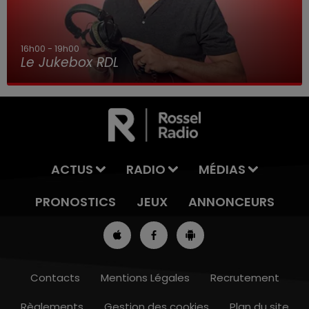
16h00 - 19h00
Le Jukebox RDL
ACTUS
RADIO
MÉDIAS
PRONOSTICS
JEUX
ANNONCEURS
Contacts
Mentions Légales
Recrutement
Règlements
Gestion des cookies
Plan du site