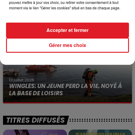
pouvez mettre à jour vos choix, ou retirer votre consentement à tout
15 juillet 2026
moment via le lien "Gérer les cookies" situé en bas de chaque page.
BÉTHUNE: ENQUÊTE POUR HOMICIDE
VOLONTAIRE EN COURS, APRÈS LA...
Selon les premiers éléments, le logement servait
Accepter et fermer
à des prostituées
Gérer mes choix
13 juillet 2026
WINGLES: UN JEUNE PERD LA VIE, NOYÉ À
LA BASE DE LOISIRS
La victime a coulé à pic
TITRES DIFFUSÉS