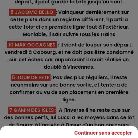
départ, il peut garder la tête jusqu'au bout.
8 JACOMO BELLO
: Vainqueur dernièrement sur
cette piste dans un registre différent, il partira
cette fois-ci en première ligne tout à l'extérieur.
Maniable, il sait suivre tous les trains
10 MAX OCCAGNES
: Il vient de louper son départ
vendredi à Cabourg, et ne doit pas être condamné
sur cet échec car auparavant il avait réalisé un
doublé à Vincennes.
5 JOUR DE FETE
: Pas des plus réguliers, il reste
néanmoins sur une bonne sortie, et tentera de
confirmer au vu de son placement en première
ligne.
7 GAMIN DES ISLES
:
A l'inverse il ne reste que sur
des bonnes perfs, lui aussi a les moyens dans ce lot
de figurer à l'arrivée à l'issue d'un bon parcours.
Continuer sans accepter
14 SCHAMPUS
: Surprenant 4éme dans un quinté