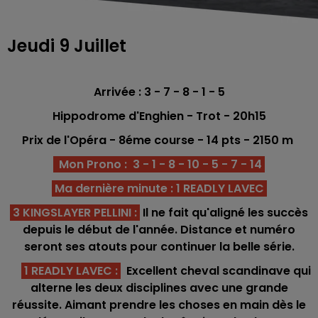
Jeudi 9 Juillet
Arrivée : 3 - 7 - 8 - 1 - 5
Hippodrome
d'Enghien - Trot - 20h15
Prix de l'Opéra - 8éme co
urse -
14
pts - 2150 m
Mon Prono : 3 - 1 - 8 - 10 - 5 - 7 - 14
Ma dernière minute : 1 READLY LAVEC
3 KINGSLAYER PELLINI :
Il ne fait qu'aligné les succès
depuis le début de l'année. Distance et numéro
seront ses atouts pour continuer la belle série.
1 READLY LAVEC :
Excellent cheval scandinave qui
alterne les deux disciplines avec une grande
réussite. Aimant prendre les choses en main dès le