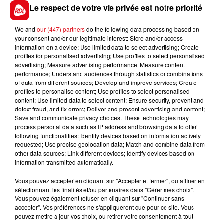
huppé, il posséde autant de vitesse que de tenue. En
Le respect de votre vie privée est notre priorité
courant battu, il peut venir en ramasser quelques-
We and
our (447) partners
do the following data processing based on
uns.
your consent and/or our legitimate interest: Store and/or access
*****En direct des pistes****
information on a device; Use limited data to select advertising; Create
profiles for personalised advertising; Use profiles to select personalised
advertising; Measure advertising performance; Measure content
performance; Understand audiences through statistics or combinations
of data from different sources; Develop and improve services; Create
profiles to personalise content; Use profiles to select personalised
content; Use limited data to select content; Ensure security, prevent and
FILS D'ACTUS
detect fraud, and fix errors; Deliver and present advertising and content;
Save and communicate privacy choices. These technologies may
process personal data such as IP address and browsing data to offer
following functionalities: Identify devices based on information actively
requested; Use precise geolocation data; Match and combine data from
other data sources; Link different devices; Identify devices based on
information transmitted automatically.
Vous pouvez accepter en cliquant sur "Accepter et fermer", ou affiner en
sélectionnant les finalités et/ou partenaires dans "Gérer mes choix".
Vous pouvez également refuser en cliquant sur "Continuer sans
15 juillet 2026
accepter". Vos préférences ne s'appliqueront que pour ce site. Vous
BÉTHUNE: ENQUÊTE POUR HOMICIDE
pouvez mettre à jour vos choix, ou retirer votre consentement à tout