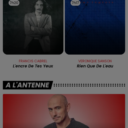
7h20
7h20
7h17
7h17
FRANCIS CABREL
VERONIQUE SANSON
L'encre De Tes Yeux
Rien Que De L'eau
A L'ANTENNE