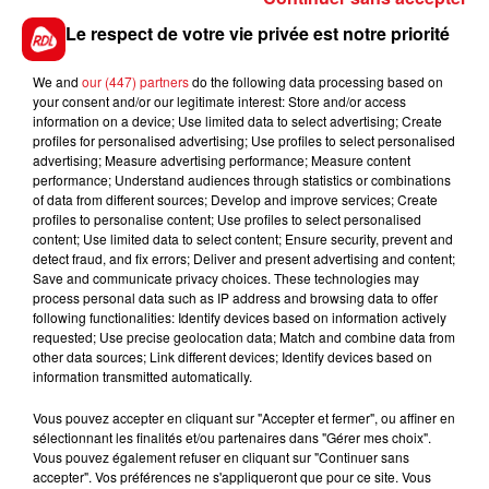
il est à un niveau sur lequel on peut le voir 5éme
Le respect de votre vie privée est notre priorité
d'un tel lot
We and
our (447) partners
do the following data processing based on
your consent and/or our legitimate interest: Store and/or access
************
information on a device; Use limited data to select advertising; Create
profiles for personalised advertising; Use profiles to select personalised
En direct des pistes
advertising; Measure advertising performance; Measure content
performance; Understand audiences through statistics or combinations
of data from different sources; Develop and improve services; Create
profiles to personalise content; Use profiles to select personalised
content; Use limited data to select content; Ensure security, prevent and
detect fraud, and fix errors; Deliver and present advertising and content;
Save and communicate privacy choices. These technologies may
FILS D'ACTUS
process personal data such as IP address and browsing data to offer
following functionalities: Identify devices based on information actively
requested; Use precise geolocation data; Match and combine data from
other data sources; Link different devices; Identify devices based on
information transmitted automatically.
Vous pouvez accepter en cliquant sur "Accepter et fermer", ou affiner en
sélectionnant les finalités et/ou partenaires dans "Gérer mes choix".
Vous pouvez également refuser en cliquant sur "Continuer sans
accepter". Vos préférences ne s'appliqueront que pour ce site. Vous