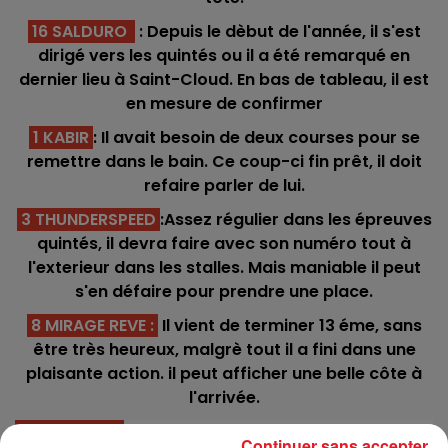
16 SALDURO
: Depuis le dèbut de l'année, il s'est
dirigé vers les quintés ou il a été remarqué en
dernier lieu à Saint-Cloud. En bas de tableau, il est
en mesure de confirmer
1 KABIR
: Il avait besoin de deux courses pour se
remettre dans le bain. Ce coup-ci fin prêt, il doit
refaire parler de lui.
3 THUNDERSPEED
:Assez régulier dans les épreuves
quintés, il devra faire avec son numéro tout à
l'exterieur dans les stalles. Mais maniable il peut
s'en défaire pour prendre une place.
8 MIRAGE REVE :
Il vient de terminer 13 éme, sans
être très heureux, malgrè tout il a fini dans une
plaisante action. il peut afficher une belle côte à
l'arrivée.
13 JACKSUN :
Bien connu dans ce genre d'épreuve,
Continuer sans accepter