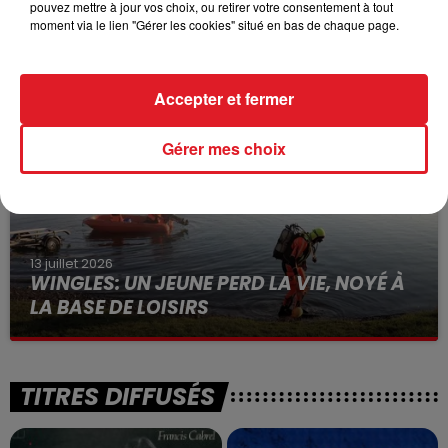
pouvez mettre à jour vos choix, ou retirer votre consentement à tout
15 juillet 2026
moment via le lien "Gérer les cookies" situé en bas de chaque page.
BÉTHUNE: ENQUÊTE POUR HOMICIDE
VOLONTAIRE EN COURS, APRÈS LA...
Selon les premiers éléments, le logement servait
Accepter et fermer
à des prostituées
Gérer mes choix
13 juillet 2026
WINGLES: UN JEUNE PERD LA VIE, NOYÉ À
LA BASE DE LOISIRS
La victime a coulé à pic
TITRES DIFFUSÉS