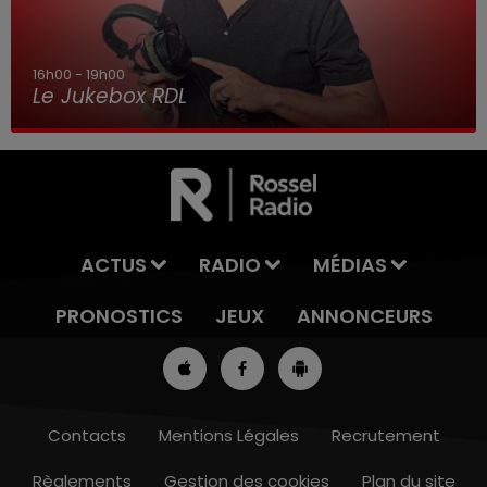
16h00 - 19h00
Le Jukebox RDL
ACTUS
RADIO
MÉDIAS
PRONOSTICS
JEUX
ANNONCEURS
Contacts
Mentions Légales
Recrutement
Règlements
Gestion des cookies
Plan du site