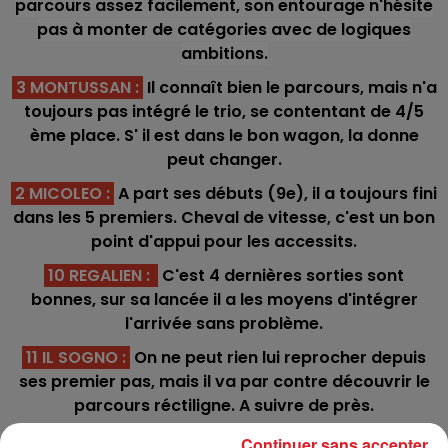
parcours assez facilement, son entourage n'hésite
pas à monter de catégories avec de logiques
ambitions.
3 MONTUSSAN :
Il connaît bien le parcours, mais n'a
toujours pas intégré le trio, se contentant de 4/5
ème place. S' il est dans le bon wagon, la donne
peut changer.
2 MICOLEO
:
A part ses débuts (9e), il a toujours fini
dans les 5 premiers. Cheval de vitesse, c'est un bon
point d'appui pour les accessits.
10 REGALIEN :
C'est 4 dernières sorties sont
bonnes, sur sa lancée il a les moyens d'intégrer
l'arrivée sans problème.
11 IL SOGNO :
On ne peut rien lui reprocher depuis
ses premier pas, mais il va par contre découvrir le
parcours réctiligne. A suivre de près.
9 JOVIALE BERE :
Elle a fini 7ème d'une course
Continuer sans accepter