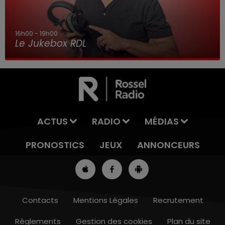
16h00 - 19h00
Le Jukebox RDL
ACTUS
RADIO
MÉDIAS
PRONOSTICS
JEUX
ANNONCEURS
Contacts
Mentions Légales
Recrutement
Règlements
Gestion des cookies
Plan du site
13h00 - 16h00