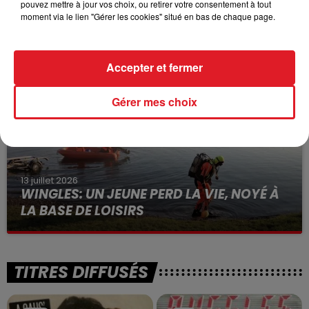
pouvez mettre à jour vos choix, ou retirer votre consentement à tout
15 juillet 2026
moment via le lien "Gérer les cookies" situé en bas de chaque page.
BÉTHUNE: ENQUÊTE POUR HOMICIDE
VOLONTAIRE EN COURS, APRÈS LA...
Selon les premiers éléments, le logement servait
Accepter et fermer
à des prostituées
Gérer mes choix
13 juillet 2026
WINGLES: UN JEUNE PERD LA VIE, NOYÉ À
LA BASE DE LOISIRS
La victime a coulé à pic
TITRES DIFFUSÉS