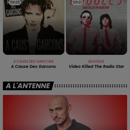
10h25
10h25
10h21
10h21
A CAUSE DES GARCONS
BUGGLES
A Cause Des Garcons
Video Killed The Radio Star
A L'ANTENNE