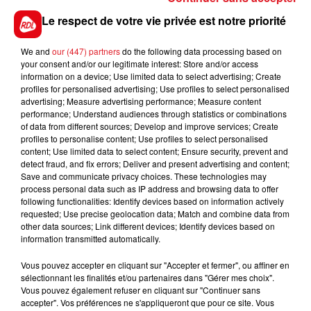
référence, dans laquelle elle n'a pu s'exprimer que
Le respect de votre vie privée est notre priorité
tardivement. Pour sa premiére sur cette distance,
elle peut causer une surprise.
We and
our (447) partners
do the following data processing based on
your consent and/or our legitimate interest: Store and/or access
************
information on a device; Use limited data to select advertising; Create
profiles for personalised advertising; Use profiles to select personalised
En direct des pistes
advertising; Measure advertising performance; Measure content
Cabourg (R5) : 203 GREAT ROCK
performance; Understand audiences through statistics or combinations
of data from different sources; Develop and improve services; Create
profiles to personalise content; Use profiles to select personalised
content; Use limited data to select content; Ensure security, prevent and
detect fraud, and fix errors; Deliver and present advertising and content;
Save and communicate privacy choices. These technologies may
FILS D'ACTUS
process personal data such as IP address and browsing data to offer
following functionalities: Identify devices based on information actively
requested; Use precise geolocation data; Match and combine data from
other data sources; Link different devices; Identify devices based on
information transmitted automatically.
Vous pouvez accepter en cliquant sur "Accepter et fermer", ou affiner en
sélectionnant les finalités et/ou partenaires dans "Gérer mes choix".
Vous pouvez également refuser en cliquant sur "Continuer sans
accepter". Vos préférences ne s'appliqueront que pour ce site. Vous