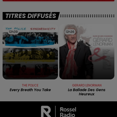
TITRES DIFFUSÉS
12h39
12h39
12h36
12h36
THE POLICE
GERARD LENORMAN
Every Breath You Take
La Ballade Des Gens
Heureux