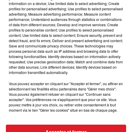
aucune restriction concernant les promenades en
information on a device; Use limited data to select advertising; Create
profiles for personalised advertising; Use profiles to select personalised
forêt. Par ailleurs, les travaux prévus par des
advertising; Measure advertising performance; Measure content
entreprises de travaux forestiers ou des cessionnaires
performance; Understand audiences through statistics or combinations
sont interdits.
of data from different sources; Develop and improve services; Create
profiles to personalise content; Use profiles to select personalised
content; Use limited data to select content; Ensure security, prevent and
detect fraud, and fix errors; Deliver and present advertising and content;
Un bâtiment agricole a également été détruit aussi
Save and communicate privacy choices. These technologies may
par un feu dans la nuit de mardi à mercredi à
process personal data such as IP address and browsing data to offer
following functionalities: Identify devices based on information actively
Widehem, dans le montreuillois. 500 mètres carrés
requested; Use precise geolocation data; Match and combine data from
d’un bâtiment contenant 300 balles de foin et un
other data sources; Link different devices; Identify devices based on
engin agricole ont été détruits.
information transmitted automatically.
Vous pouvez accepter en cliquant sur "Accepter et fermer", ou affiner en
sélectionnant les finalités et/ou partenaires dans "Gérer mes choix".
Vous pouvez également refuser en cliquant sur "Continuer sans
accepter". Vos préférences ne s'appliqueront que pour ce site. Vous
pouvez mettre à jour vos choix, ou retirer votre consentement à tout
FIL D'ACTUS
moment via le lien "Gérer les cookies" situé en bas de chaque page.
Accepter et fermer