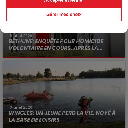
Gérer mes choix
15 juillet 2026
BÉTHUNE: ENQUÊTE POUR HOMICIDE
VOLONTAIRE EN COURS, APRÈS LA...
Selon les premiers éléments, le logement servait
à des prostituées
13 juillet 2026
WINGLES: UN JEUNE PERD LA VIE, NOYÉ À
LA BASE DE LOISIRS
La victime a coulé à pic