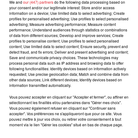
We and
our (447) partners
do the following data processing based on
your consent and/or our legitimate interest: Store and/or access
information on a device; Use limited data to select advertising; Create
profiles for personalised advertising; Use profiles to select personalised
advertising; Measure advertising performance; Measure content
performance; Understand audiences through statistics or combinations
of data from different sources; Develop and improve services; Create
FILS D'ACTUS
profiles to personalise content; Use profiles to select personalised
content; Use limited data to select content; Ensure security, prevent and
detect fraud, and fix errors; Deliver and present advertising and content;
Save and communicate privacy choices. These technologies may
process personal data such as IP address and browsing data to offer
following functionalities: Identify devices based on information actively
requested; Use precise geolocation data; Match and combine data from
other data sources; Link different devices; Identify devices based on
information transmitted automatically.
Vous pouvez accepter en cliquant sur "Accepter et fermer", ou affiner en
15 juillet 2026
sélectionnant les finalités et/ou partenaires dans "Gérer mes choix".
BÉTHUNE: ENQUÊTE POUR HOMICIDE
Vous pouvez également refuser en cliquant sur "Continuer sans
VOLONTAIRE EN COURS, APRÈS LA...
accepter". Vos préférences ne s'appliqueront que pour ce site. Vous
pouvez mettre à jour vos choix, ou retirer votre consentement à tout
Selon les premiers éléments, le logement servait
moment via le lien "Gérer les cookies" situé en bas de chaque page.
à des prostituées