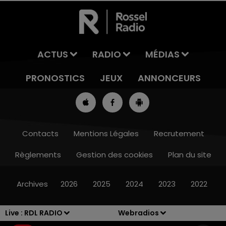
ACTUS
RADIO
MÉDIAS
PRONOSTICS
JEUX
ANNONCEURS
Contacts
Mentions Légales
Recrutement
Règlements
Gestion des cookies
Plan du site
13h00 - 16h00
LES APRÈS-MIDI QUI CHANTENT
Archives
2026
2025
2024
2023
2022
Live :
RDL RADIO
Webradios