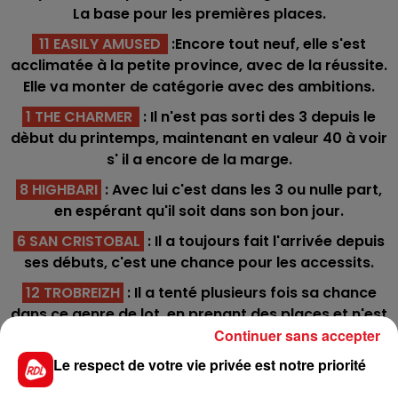
La base pour les premières places.
11 EASILY AMUSED
:Encore tout neuf, elle s'est
acclimatée à la petite province, avec de la réussite.
Elle va monter de catégorie avec des ambitions.
1 THE CHARMER
: Il n'est pas sorti des 3 depuis le
dèbut du printemps, maintenant en valeur 40 à voir
s' il a encore de la marge.
8 HIGHBARI
: Avec lui c'est dans les 3 ou nulle part,
en espérant qu'il soit dans son bon jour.
6 SAN CRISTOBAL
: Il a toujours fait l'arrivée depuis
ses débuts, c'est une chance pour les accessits.
12 TROBREIZH
: Il a tenté plusieurs fois sa chance
dans ce genre de lot, en prenant des places et n'est
pas incapable de bien figurer.
Continuer sans accepter
Le respect de votre vie privée est notre priorité
*******
En direct des pistes :