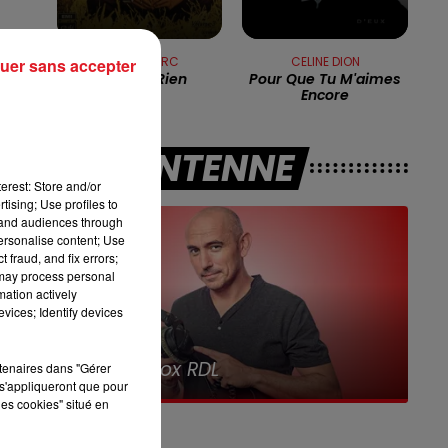
13h00 - 16h00
LES APRÈS-MIDI QUI CHANTENT
JULIEN CLERC
CELINE DION
uer sans accepter
Ce N'est Rien
Pour Que Tu M'aimes
Encore
s.
A L'ANTENNE
erest: Store and/or
tising; Use profiles to
tand audiences through
personalise content; Use
 fraud, and fix errors;
 may process personal
mation actively
vices; Identify devices
e
7h00 - 10h00
Debout c'est l'heure
rtenaires dans "Gérer
é)
s'appliqueront que pour
les cookies" situé en