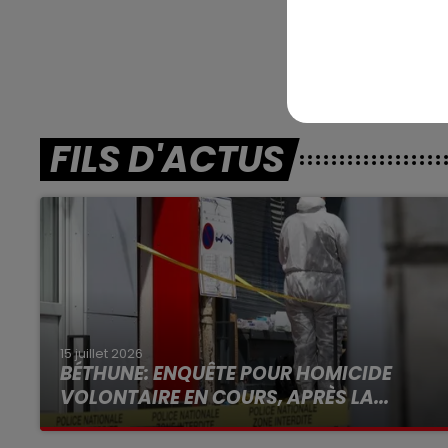
En dire
FILS D'ACTUS
15 juillet 2026
BÉTHUNE: ENQUÊTE POUR HOMICIDE
VOLONTAIRE EN COURS, APRÈS LA...
Selon les premiers éléments, le logement
servait à des prostituées