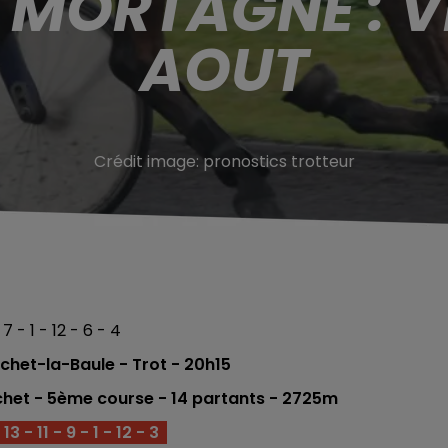
 MORTAGNE : V
AOUT
Crédit image:
pronostics trotteur
 7 - 1 - 12 - 6 - 4
het-la-Baule - Trot - 20h15
het - 5è
me
course -
14 partants -
2725m
13 - 11 - 9 - 1 - 12 - 3