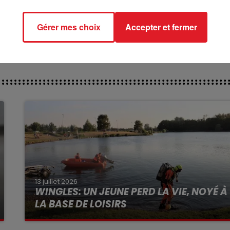
ct des pistes :
Gérer mes choix
Accepter et fermer
13 juillet 2026
WINGLES: UN JEUNE PERD LA VIE, NOYÉ À
LA BASE DE LOISIRS
La victime a coulé à pic