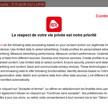
ute : 11 FLEUR DU LUPIN
12h00 - 13h00
RDL & VOUS
du Prévert avec lui, ca sera 1er ou dai.....
Contin
preneurs, car il n 'est pas des plus facile à gèrer dans un
té necessaire pour une belle performance.
Le respect de votre vie privée est notre priorité
que corde à gauche, et se plaît sur les longues distance
 point d'appui dans ce quinté
ers
do the following data processing based on your consent and/or our legitimate int
éres, mais avait eu un bon passage au printemps. Si, elle
device; Use limited data to select advertising; Create profiles for personalised adver
vertising; Measure advertising performance; Measure content performance; Unders
e réhabiliter pleinement
ns of data from different sources; Develop and improve services; Create profiles to 
alised content; Use limited data to select content; Ensure security, prevent and detect
ui connait la piste sur le bout des doigts. Ce fils de Theo
ertising and content; Save and communicate privacy choices. These technologies
 sur ses résultats depuis le début de l'année.
and browsing data to offer following functionalities: Identify devices based on infor
eolocation data; Match and combine data from other data sources; Link different de
a un ratio de 5/7 à l'arrivée sur cet hippodrome. C'est un
nsmitted automatically.
ielle 4/5 éme.
16h00 - 19h00
di qui chantent
Le Jukebox RDL
cliquant sur "Accepter et fermer", ou affiner en sélectionnant les finalités et/ou pa
ux places sur ce tracé, dernièrement il finissait bien (6
 également refuser en cliquant sur "Continuer sans accepter". Vos préférences ne 
vau. Pour une bonne surprise.
tre à jour vos choix, ou retirer votre consentement à tout moment via le lien "Gérer 
*******