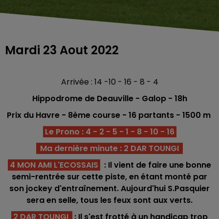
Mardi 23 Aout 2022
Arrivée : 14 -10 - 16 - 8 - 4
Hippodrome de Deauville - Galop - 18h
Prix du Havre - 8è
me
course -
16 partants - 150
0 m
Le Prono : 4 - 2 - 5 - 1 - 8 - 10 - 16
Ma dernière minute : 2 DAR TOUNGI
4 MON AMI L'ECOSSAIS
: Il vient de faire une bonne
semi-rentrée sur cette piste, en étant monté par
son jockey d'entraînement. Aujourd'hui S.Pasquier
sera en selle, tous les feux sont aux verts.
2 DAR TOUNGI
: Il s'est frotté à un handicap trop