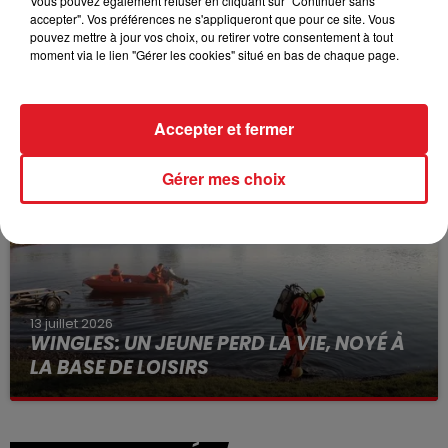
Vous pouvez également refuser en cliquant sur "Continuer sans
accepter". Vos préférences ne s'appliqueront que pour ce site. Vous
pouvez mettre à jour vos choix, ou retirer votre consentement à tout
moment via le lien "Gérer les cookies" situé en bas de chaque page.
15 juillet 2026
BÉTHUNE: ENQUÊTE POUR HOMICIDE
VOLONTAIRE EN COURS, APRÈS LA...
Accepter et fermer
Selon les premiers éléments, le logement servait
à des prostituées
Gérer mes choix
13 juillet 2026
WINGLES: UN JEUNE PERD LA VIE, NOYÉ À
LA BASE DE LOISIRS
La victime a coulé à pic