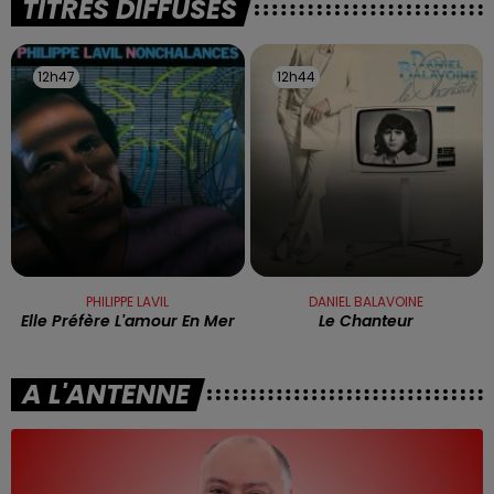
TITRES DIFFUSÉS
12h47
12h47
12h44
12h44
PHILIPPE LAVIL
DANIEL BALAVOINE
Elle Préfère L'amour En Mer
Le Chanteur
A L'ANTENNE