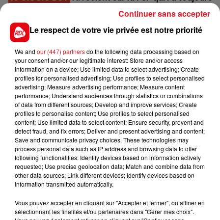
mis en évidence. Pour ce retour, on s'en méfiera
Continuer sans accepter
pour une 4/5éme place.
Le respect de votre vie privée est notre priorité
16 ROMANTIC MOON
: 4/4 sur la fibrée dans les 4
premiers, en bas de tableau c'est un outsider
We and
our (447) partners
do the following data processing based on
your consent and/or our legitimate interest: Store and/or access
séduisant.
information on a device; Use limited data to select advertising; Create
*******
profiles for personalised advertising; Use profiles to select personalised
advertising; Measure advertising performance; Measure content
En direct des pistes :
performance; Understand audiences through statistics or combinations
of data from different sources; Develop and improve services; Create
profiles to personalise content; Use profiles to select personalised
content; Use limited data to select content; Ensure security, prevent and
detect fraud, and fix errors; Deliver and present advertising and content;
Save and communicate privacy choices. These technologies may
process personal data such as IP address and browsing data to offer
FILS D'ACTUS
following functionalities: Identify devices based on information actively
requested; Use precise geolocation data; Match and combine data from
other data sources; Link different devices; Identify devices based on
information transmitted automatically.
Vous pouvez accepter en cliquant sur "Accepter et fermer", ou affiner en
sélectionnant les finalités et/ou partenaires dans "Gérer mes choix".