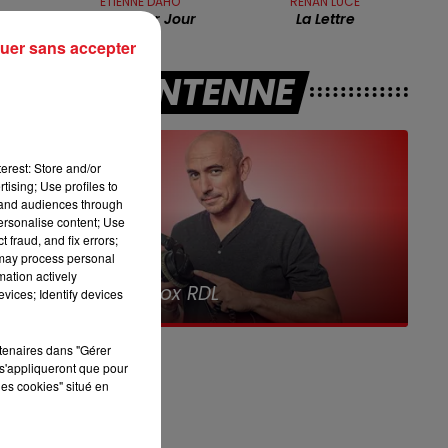
ETIENNE DAHO
RENAN LUCE
16h00 - 19h00
Le Premier Jour
La Lettre
LE JUKEBOX RDL
uer sans accepter
00
A L'ANTENNE
erest: Store and/or
tising; Use profiles to
tand audiences through
personalise content; Use
es
 fraud, and fix errors;
 may process personal
7h00 - 10h00
mation actively
Debout c'est l'heure
vices; Identify devices
us
rtenaires dans "Gérer
s'appliqueront que pour
les cookies" situé en