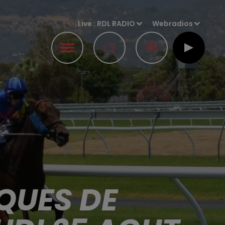
Live :
RDL RADIO
Webradios
QUES DE