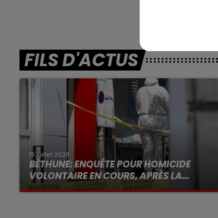
FILS D'ACTUS
15 juillet 2026
BÉTHUNE: ENQUÊTE POUR HOMICIDE
VOLONTAIRE EN COURS, APRÈS LA...
Selon les premiers éléments, le logement
servait à des prostituées