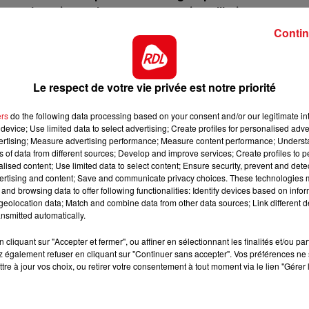
13h00 - 16h00
 ça devrait etre le cas encore aujourd'hui
LES APRÈS-MIDI QUI CHANTENT
Contin
re de ses sorties. Mais sa dernière fin de course sur 24
ong, il y detiendrait une première chance.
lub en valeur 47, il est dans ce quinté en 40, avec des
Le respect de votre vie privée est notre priorité
 quand il court sur ce tracé.
 épreuve à la même valeur qu'aujourd'hui, depuis il a
ers
do the following data processing based on your consent and/or our legitimate int
device; Use limited data to select advertising; Create profiles for personalised adver
bas de tableau, sa place est à l'arrivée.
vertising; Measure advertising performance; Measure content performance; Unders
ns of data from different sources; Develop and improve services; Create profiles to 
sement dans un bon galop, dessus il a pris 3.5 kg par l
alised content; Use limited data to select content; Ensure security, prevent and detect
r la marge pour prendre un accessit.
ertising and content; Save and communicate privacy choices. These technologies
16h00 - 19h00
and browsing data to offer following functionalities: Identify devices based on infor
ourt néanmoins toujours bien sur sa fraîcheur. Avec Mr
nt
Le Jukebox RDL
eolocation data; Match and combine data from other data sources; Link different de
os, il peut finir 4/5éme
nsmitted automatically.
s été trop secoué par son jockey, là où il a fini 5éme. Pl
cliquant sur "Accepter et fermer", ou affiner en sélectionnant les finalités et/ou pa
ême fini plus près aujourd'hui
 également refuser en cliquant sur "Continuer sans accepter". Vos préférences ne 
tre à jour vos choix, ou retirer votre consentement à tout moment via le lien "Gérer 
*******
ct des pistes :