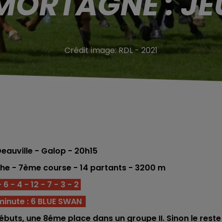
MORTAGNE : JE
Crédit image:
RDL - 2021
auville - Galop - 20h15
he - 7è
me
course -
14 partants - 320
0 m
 6 - 4 - 12 - 7 - 3 - 2
minute : 6 BLUE SWAN
ébuts, une 8éme place dans un groupe II. Sinon le reste