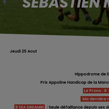
SÉBASTIEN 
Jeudi 25 Aout
Hippodrome de De
Prix Appoline Handicap de la Manc
Le Prono : 8 -
Ma dernière 
8 SEA DREAMIN
: Seule défaillance depuis ses d