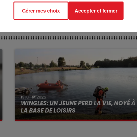
Gérer mes choix
Accepter et fermer
13 juillet 2026
WINGLES: UN JEUNE PERD LA VIE, NOYÉ À
LA BASE DE LOISIRS
La victime a coulé à pic