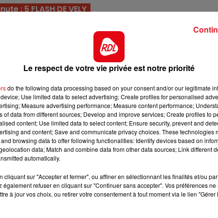
nute : 5 FLASH DE VELY
uède l'an dernier, il s'est bien acclimaté à nos pistes.
13h00 - 16h00
Contin
LES APRÈS-MIDI QUI CHANTENT
y rester même en partant en seconde ligne.
éme place sur cette piste. Ici avec son numéro derriére l
 il doit y gagner quelques rangs.
Le respect de votre vie privée est notre priorité
ai 2021, mais reste sur de bonnes performances sur ce
ers
do the following data processing based on your consent and/or our legitimate int
ui permettre de monter sur le podium.
device; Use limited data to select advertising; Create profiles for personalised adver
vertising; Measure advertising performance; Measure content performance; Unders
épreuve depuis plus d'1 an, mais on ne peut rien reproch
ns of data from different sources; Develop and improve services; Create profiles to 
ait pas décevoir pour une belle place.
alised content; Use limited data to select content; Ensure security, prevent and detect
ertising and content; Save and communicate privacy choices. These technologies
aires de M.Varin courent beaucoup, 10éme courses en 
and browsing data to offer following functionalities: Identify devices based on infor
re chaud, une logique au vu de ses résultats.
eolocation data; Match and combine data from other data sources; Link different de
nsmitted automatically.
nne toujours le meilleur de lui-même. En première ligne, i
cliquant sur "Accepter et fermer", ou affiner en sélectionnant les finalités et/ou pa
dre un accessit.
16h00 - 19h00
 également refuser en cliquant sur "Continuer sans accepter". Vos préférences ne 
nt
Le Jukebox RDL
 reussit une bonne année, avec un bon parcours il n'es
tre à jour vos choix, ou retirer votre consentement à tout moment via le lien "Gérer 
le voir 5éme à belle cote.