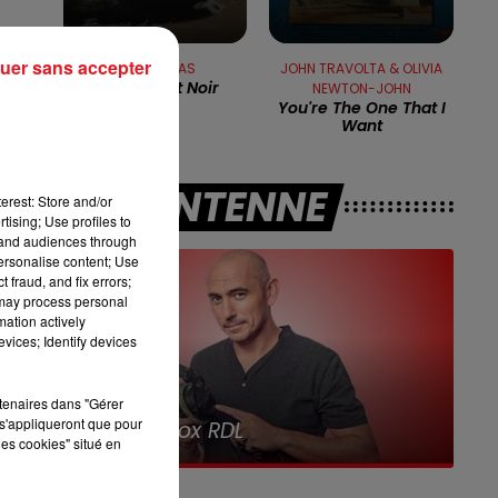
16h00 - 19h00
uer sans accepter
JEANNE MAS
JOHN TRAVOLTA & OLIVIA
LE JUKEBOX RDL
En Rouge Et Noir
NEWTON-JOHN
You're The One That I
a
Want
A L'ANTENNE
erest: Store and/or
tising; Use profiles to
tand audiences through
er
personalise content; Use
 fraud, and fix errors;
 may process personal
2
mation actively
vices; Identify devices
l
rtenaires dans "Gérer
7h00 - 10h00
s'appliqueront que pour
Debout c'est l'heure
t
les cookies" situé en