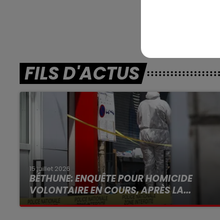
FILS D'ACTUS
15 juillet 2026
BÉTHUNE: ENQUÊTE POUR HOMICIDE
VOLONTAIRE EN COURS, APRÈS LA...
Selon les premiers éléments, le logement
servait à des prostituées