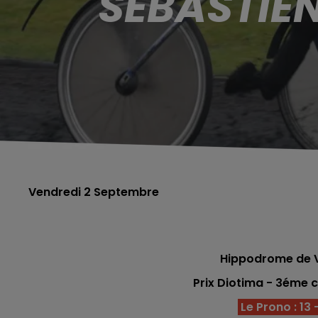
SÉBASTIE
Vendredi 2 Septembre
Hippodrome de V
Prix Diotima - 3éme
c
Le Prono : 13 -