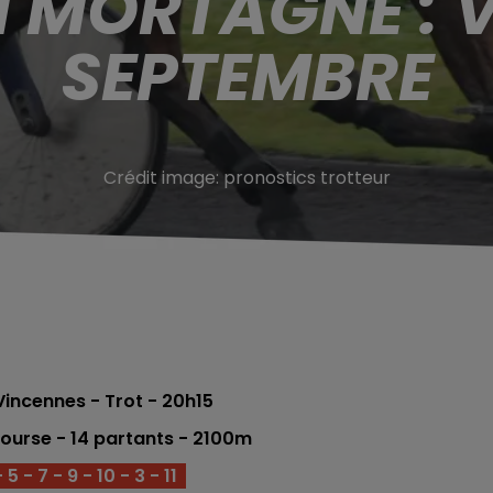
N MORTAGNE : V
SEPTEMBRE
Crédit image:
pronostics trotteur
incennes - Trot - 20h15
ourse -
14 partants - 2100m
 5 - 7 - 9 - 10 - 3 - 11