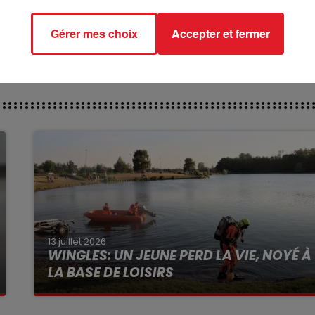
*******
Gérer mes choix
Accepter et fermer
13 juillet 2026
WINGLES: UN JEUNE PERD LA VIE, NOYÉ À
LA BASE DE LOISIRS
La victime a coulé à pic