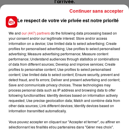
l'arrivée.
Continuer sans accepter
6 SRIFRANELOGREEN
: Titulaire de 4 victoires dans
des lots moindre cette année, il a quand même
Le respect de votre vie privée est notre priorité
gagné son quinté à Dieppe en juillet. Lot plus relevé
ce coup-ci.
We and
our (447) partners
do the following data processing based on
your consent and/or our legitimate interest: Store and/or access
******
information on a device; Use limited data to select advertising; Create
profiles for personalised advertising; Use profiles to select personalised
En direct des pistes :
advertising; Measure advertising performance; Measure content
performance; Understand audiences through statistics or combinations
of data from different sources; Develop and improve services; Create
profiles to personalise content; Use profiles to select personalised
content; Use limited data to select content; Ensure security, prevent and
detect fraud, and fix errors; Deliver and present advertising and content;
Save and communicate privacy choices. These technologies may
process personal data such as IP address and browsing data to offer
following functionalities: Identify devices based on information actively
FILS D'ACTUS
requested; Use precise geolocation data; Match and combine data from
other data sources; Link different devices; Identify devices based on
information transmitted automatically.
Vous pouvez accepter en cliquant sur "Accepter et fermer", ou affiner en
sélectionnant les finalités et/ou partenaires dans "Gérer mes choix".