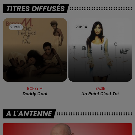
TITRES DIFFUSÉS
20h38
20h38
20h34
20h34
BONEY M
ZAZIE
Daddy Cool
Un Point C'est Toi
A L'ANTENNE