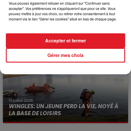
Vous pouvez également refuser en cliquant sur "Continuer sans
accepter". Vos préférences ne s'appliqueront que pour ce site. Vous
pouvez mettre à jour vos choix, ou retirer votre consentement à tout
moment via le lien "Gérer les cookies" situé en bas de chaque page.
15 juillet 2026
BÉTHUNE: ENQUÊTE POUR HOMICIDE
VOLONTAIRE EN COURS, APRÈS LA...
Accepter et fermer
Selon les premiers éléments, le logement servait
à des prostituées
Gérer mes choix
13 juillet 2026
WINGLES: UN JEUNE PERD LA VIE, NOYÉ À
LA BASE DE LOISIRS
La victime a coulé à pic