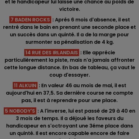
et le handicapeur lui laisse une chance au poids de
victoire.
7 BADEN ROCKS
: Aprés 6 mois d'absence, il est
rentré dans le bain en prenant une seconde place et
un succès dans un quinté. Il a de la marge pour
surmonter sa pénalisation de 4 kg.
14 RUE DES IRLANDAIS
: Elle apprécie
particulièrement la piste, mais n'a jamais affronter
cette longue distance. En bas de tableau, ça vaut le
coup d'essayer.
11 ALKUIN
: En valeur 46 au mois de mai, il est
aujourd'hui en 37,5. Sa dernière course ne compte
pas, il est à reprendre pour une place.
5 NOBODY'S
: A l'inverse, lui est passé de 29 à 40 en
3 mois de temps. Il a déjoué les faveurs du
handicapeur en s'octroyant une 3éme place dans
un quinté. Il est encore capable encore de faire