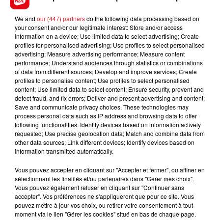
We and
our (447) partners
do the following data processing based on
your consent and/or our legitimate interest: Store and/or access
*****
information on a device; Use limited data to select advertising; Create
profiles for personalised advertising; Use profiles to select personalised
advertising; Measure advertising performance; Measure content
performance; Understand audiences through statistics or combinations
of data from different sources; Develop and improve services; Create
profiles to personalise content; Use profiles to select personalised
content; Use limited data to select content; Ensure security, prevent and
FILS D'ACTUS
detect fraud, and fix errors; Deliver and present advertising and content;
Save and communicate privacy choices. These technologies may
process personal data such as IP address and browsing data to offer
following functionalities: Identify devices based on information actively
requested; Use precise geolocation data; Match and combine data from
other data sources; Link different devices; Identify devices based on
information transmitted automatically.
Vous pouvez accepter en cliquant sur "Accepter et fermer", ou affiner en
sélectionnant les finalités et/ou partenaires dans "Gérer mes choix".
Vous pouvez également refuser en cliquant sur "Continuer sans
15 juillet 2026
accepter". Vos préférences ne s'appliqueront que pour ce site. Vous
BÉTHUNE: ENQUÊTE POUR HOMICIDE
pouvez mettre à jour vos choix, ou retirer votre consentement à tout
VOLONTAIRE EN COURS, APRÈS LA...
moment via le lien "Gérer les cookies" situé en bas de chaque page.