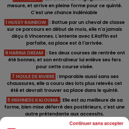
mesure, et arrive en pleine forme pour ce quinté.
C'est une chance indéniable
1 HUSSY RAINBOW
: Battue par un cheval de classe
sur ce parcours en début de mois, elle n'a jamais
déçu à Vincennes. L'entente avec E.Raffin est
parfaite, sa place est à l'arrivée.
9 HARINA DREAM
: Ses deux courses de rentrée ont
été bonnes, et son entraîneur lui enlève ses fers
pour cette course visée.
7 HOULE DE RIVIERE
: Imparable aussi sans ses
chaussures, elle a couru des lots plus relevés cet
été et devrait trouver sa place dans le quinté.
5 HIGHNESS KALOUMA
: Elle est au meilleure de sa
forme, bien mise déferré des postérieurs, c'est une
autre prétendante aux accessits.
Continuer sans accepter
3 HARMONIE MERITE
: Avec elle ça sera une question