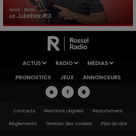
16h00 - 19h00
Le Jukebox RDL
ACTUS
RADIO
MÉDIAS
PRONOSTICS
JEUX
ANNONCEURS
Contacts
Mentions Légales
Recrutement
Règlements
Gestion des cookies
Plan du site
13h00 - 16h00
LES APRÈS-MIDI QUI CHANTENT