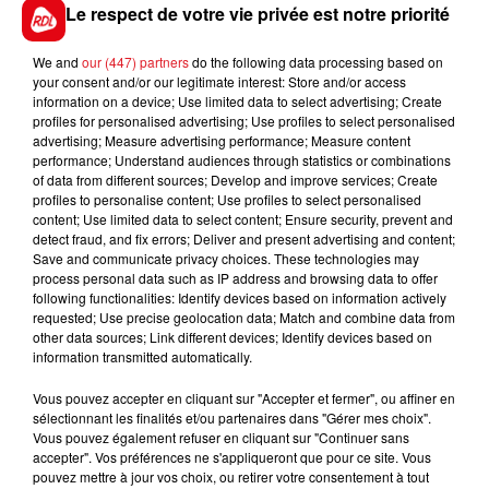
de parcours, il faut impérativement la couri cachée.
Le respect de votre vie privée est notre priorité
De ce fait, on peut l'aviser pour une 5éme place.
We and
our (447) partners
do the following data processing based on
************************
your consent and/or our legitimate interest: Store and/or access
information on a device; Use limited data to select advertising; Create
En direct des pistes :
profiles for personalised advertising; Use profiles to select personalised
advertising; Measure advertising performance; Measure content
Vincennes (R1) : 802 EL MAGNIFICO DE LOU
performance; Understand audiences through statistics or combinations
of data from different sources; Develop and improve services; Create
profiles to personalise content; Use profiles to select personalised
content; Use limited data to select content; Ensure security, prevent and
detect fraud, and fix errors; Deliver and present advertising and content;
FILS D'ACTUS
Save and communicate privacy choices. These technologies may
process personal data such as IP address and browsing data to offer
following functionalities: Identify devices based on information actively
requested; Use precise geolocation data; Match and combine data from
other data sources; Link different devices; Identify devices based on
information transmitted automatically.
Vous pouvez accepter en cliquant sur "Accepter et fermer", ou affiner en
sélectionnant les finalités et/ou partenaires dans "Gérer mes choix".
Vous pouvez également refuser en cliquant sur "Continuer sans
accepter". Vos préférences ne s'appliqueront que pour ce site. Vous
15 juillet 2026
pouvez mettre à jour vos choix, ou retirer votre consentement à tout
BÉTHUNE: ENQUÊTE POUR HOMICIDE