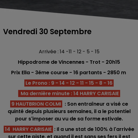
Vendredi 30 Septembre
Arrivée : 14 -11 - 12 - 5 - 15
Hippodrome de Vincennes - Trot
- 20h15
Prix Ella - 3éme
course -
16
partants - 2850 m
Le Prono : 9 - 14 - 12 - 11 - 15 - 8 - 16
Ma dernière minute : 14 HARRY CARISAIE
9 HAUTBRION COLMI
: Son entraîneur a visé ce
quinté depuis plusieurs semaines, il a le potentiel
pour s'imposer au vu de sa forme estivale.
14 HARRY CARISAIE
: Il a une stat de 100% à l'arrivée
sur cette piste, et quand il est sans ses fers il est