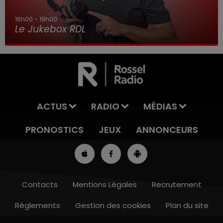
7h00 - 10h00
Debout c'est l'heure
ACTUS
RADIO
MÉDIAS
PRONOSTICS
JEUX
ANNONCEURS
Contacts
Mentions Légales
Recrutement
Règlements
Gestion des cookies
Plan du site
13h00 - 16h00
LES APRÈS-MIDI QUI CHANTENT