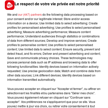
16 HERMES D'ECROVILLE
: Cheval expérimenté, il
Le respect de votre vie privée est notre priorité
grapille souvent des places en fin de combinaison.
Avec un bon parcours, pourquoi pas.
We and
our (447) partners
do the following data processing based on
your consent and/or our legitimate interest: Store and/or access
*****
information on a device; Use limited data to select advertising; Create
profiles for personalised advertising; Use profiles to select personalised
advertising; Measure advertising performance; Measure content
performance; Understand audiences through statistics or combinations
of data from different sources; Develop and improve services; Create
profiles to personalise content; Use profiles to select personalised
content; Use limited data to select content; Ensure security, prevent and
FILS D'ACTUS
detect fraud, and fix errors; Deliver and present advertising and content;
Save and communicate privacy choices. These technologies may
process personal data such as IP address and browsing data to offer
following functionalities: Identify devices based on information actively
requested; Use precise geolocation data; Match and combine data from
other data sources; Link different devices; Identify devices based on
information transmitted automatically.
Vous pouvez accepter en cliquant sur "Accepter et fermer", ou affiner en
sélectionnant les finalités et/ou partenaires dans "Gérer mes choix".
Vous pouvez également refuser en cliquant sur "Continuer sans
15 juillet 2026
accepter". Vos préférences ne s'appliqueront que pour ce site. Vous
BÉTHUNE: ENQUÊTE POUR HOMICIDE
pouvez mettre à jour vos choix, ou retirer votre consentement à tout