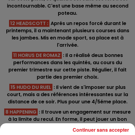
incontournable. C'est une base même au second
poteau.
12 HEADSCOTT
:
Aprés un repos forcé durant le
printemps, il a maintenant plusieurs courses dans
les jambes. Mis en mode sport, sa place est à
l'arrivée.
11 HORUS DE ROMAZ
: Il a réalisé deux bonnes
performances dans les quintés, au cours du
premier trimestre sur cette piste. Régulier, il fait
partie des premier choix.
15 HUDO DU RUEL
: Il vient de s'imposer sur plus
court, mais a des références intéressantes sur la
distance de ce soir. Plus pour une 4/5éme place.
8 HAPPENING
: Il trouve un engagement sur mesure
à la limite du recul. En forme, il peut jouer un bon
rôle.
Continuer sans accepter