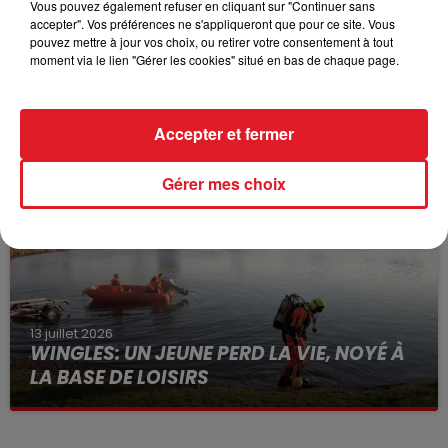
Vous pouvez également refuser en cliquant sur "Continuer sans
accepter". Vos préférences ne s'appliqueront que pour ce site. Vous
pouvez mettre à jour vos choix, ou retirer votre consentement à tout
moment via le lien "Gérer les cookies" situé en bas de chaque page.
15 juillet 2026
BÉTHUNE: ENQUÊTE POUR HOMICIDE
VOLONTAIRE EN COURS, APRÈS LA...
Accepter et fermer
Selon les premiers éléments, le logement servait
à des prostituées
Gérer mes choix
13 juillet 2026
WINGLES: UN JEUNE PERD LA VIE, NOYÉ À
LA BASE DE LOISIRS
La victime a coulé à pic