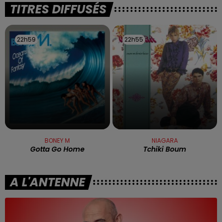
TITRES DIFFUSÉS
22h59
22h59
22h55
22h55
BONEY M
NIAGARA
Gotta Go Home
Tchiki Boum
A L'ANTENNE