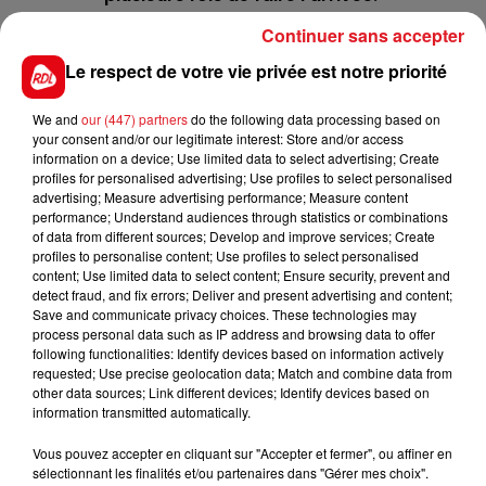
11 RIM FIRE
: Pas revu depuis fin juin, lors de 3 éme
Continuer sans accepter
place à Auteuil, il court généralement bien frais et
Le respect de votre vie privée est notre priorité
en mesure de completer la combinaison de cette
épreuve.
We and
our (447) partners
do the following data processing based on
your consent and/or our legitimate interest: Store and/or access
information on a device; Use limited data to select advertising; Create
profiles for personalised advertising; Use profiles to select personalised
*****
advertising; Measure advertising performance; Measure content
performance; Understand audiences through statistics or combinations
of data from different sources; Develop and improve services; Create
profiles to personalise content; Use profiles to select personalised
content; Use limited data to select content; Ensure security, prevent and
detect fraud, and fix errors; Deliver and present advertising and content;
Save and communicate privacy choices. These technologies may
process personal data such as IP address and browsing data to offer
following functionalities: Identify devices based on information actively
FILS D'ACTUS
requested; Use precise geolocation data; Match and combine data from
other data sources; Link different devices; Identify devices based on
information transmitted automatically.
Vous pouvez accepter en cliquant sur "Accepter et fermer", ou affiner en
sélectionnant les finalités et/ou partenaires dans "Gérer mes choix".