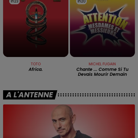
1h23
1h23
1h20
1h20
TOTO
MICHEL FUGAIN
Africa.
Chante ... Comme Si Tu
Devais Mourir Demain
A L'ANTENNE