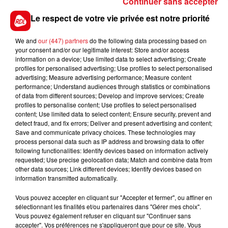
*****
Continuer sans accepter
Le respect de votre vie privée est notre priorité
En direct des pistes :
Vincennes (R4) : 307 FEVE DE BEYLEV - 602 JOYEUX
We and
our (447) partners
do the following data processing based on
DU LANDRET - 806 GRISBI DU VIVIER -
your consent and/or our legitimate interest: Store and/or access
information on a device; Use limited data to select advertising; Create
profiles for personalised advertising; Use profiles to select personalised
advertising; Measure advertising performance; Measure content
performance; Understand audiences through statistics or combinations
of data from different sources; Develop and improve services; Create
profiles to personalise content; Use profiles to select personalised
content; Use limited data to select content; Ensure security, prevent and
detect fraud, and fix errors; Deliver and present advertising and content;
FILS D'ACTUS
Save and communicate privacy choices. These technologies may
process personal data such as IP address and browsing data to offer
following functionalities: Identify devices based on information actively
requested; Use precise geolocation data; Match and combine data from
other data sources; Link different devices; Identify devices based on
information transmitted automatically.
Vous pouvez accepter en cliquant sur "Accepter et fermer", ou affiner en
sélectionnant les finalités et/ou partenaires dans "Gérer mes choix".
Vous pouvez également refuser en cliquant sur "Continuer sans
accepter". Vos préférences ne s'appliqueront que pour ce site. Vous