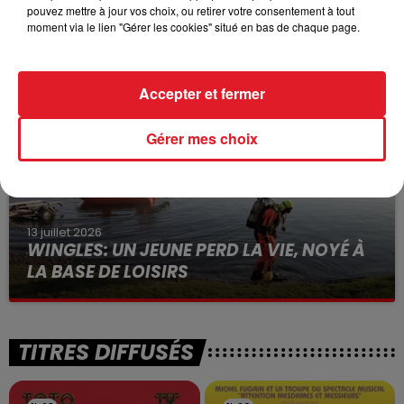
15 juillet 2026
pouvez mettre à jour vos choix, ou retirer votre consentement à tout
BÉTHUNE: ENQUÊTE POUR HOMICIDE
moment via le lien "Gérer les cookies" situé en bas de chaque page.
VOLONTAIRE EN COURS, APRÈS LA...
Selon les premiers éléments, le logement servait
à des prostituées
Accepter et fermer
Gérer mes choix
13 juillet 2026
WINGLES: UN JEUNE PERD LA VIE, NOYÉ À
LA BASE DE LOISIRS
La victime a coulé à pic
TITRES DIFFUSÉS