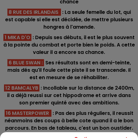
chance
8 RUE DES IRLANDAIS
: La seule femelle du lot, qui
est capable si elle est décidée, de mettre plusieurs
hongres à l'amende.
1 MIKA D'O
: Depuis ses débuts, il est le plus souvent
à la pointe du combat et porte bien le poids. A cette
valeur il a encore sa chance.
6 BLUE SWAN
:
Ses résultats sont en demi-teinte,
mais dés qu'il foule cette piste il se transcende. Il
est en mesure de se réhabiliter.
12 BAMCALYB
: Incollable sur la distance de 2400m,
il a déjà reussi sur cet hippodrome et arrive dans
son premier quinté avec des ambitions.
16 MASTERPOWER
: Pas des plus réguliers, il reussit
néanmoins des coups à belle cote quand il a le bon
parcours. En bas de tableau, c'est un bon oustider.