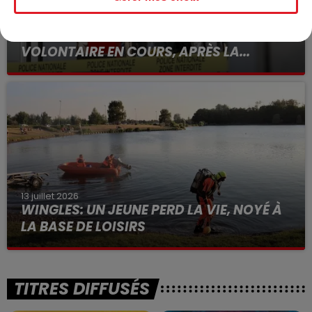
15 juillet 2026
BÉTHUNE: ENQUÊTE POUR HOMICIDE
VOLONTAIRE EN COURS, APRÈS LA...
Selon les premiers éléments, le logement servait
à des prostituées
13 juillet 2026
WINGLES: UN JEUNE PERD LA VIE, NOYÉ À
LA BASE DE LOISIRS
La victime a coulé à pic
TITRES DIFFUSÉS