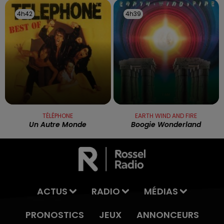
4h42
4h42
4h39
4h39
TÉLÉPHONE
EARTH WIND AND FIRE
Un Autre Monde
Boogie Wonderland
ACTUS
RADIO
MÉDIAS
PRONOSTICS
JEUX
ANNONCEURS