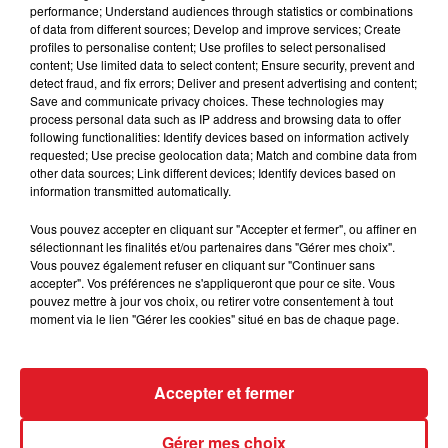
14 HAITIAN FIGHT SONG :
Pas grand chose à lui
performance; Understand audiences through statistics or combinations
of data from different sources; Develop and improve services; Create
reprocher quand elle est pieds nus, dans cette
profiles to personalise content; Use profiles to select personalised
configuration elle peut prendre une 4/5éme place.
content; Use limited data to select content; Ensure security, prevent and
detect fraud, and fix errors; Deliver and present advertising and content;
3 HOLDING GIRL
: Elle réalise une belle année et
Save and communicate privacy choices. These technologies may
arrive en forme pour ce début de meeting.
process personal data such as IP address and browsing data to offer
following functionalities: Identify devices based on information actively
***
requested; Use precise geolocation data; Match and combine data from
other data sources; Link different devices; Identify devices based on
information transmitted automatically.
Vous pouvez accepter en cliquant sur "Accepter et fermer", ou affiner en
sélectionnant les finalités et/ou partenaires dans "Gérer mes choix".
Vous pouvez également refuser en cliquant sur "Continuer sans
FIL D'ACTUS
accepter". Vos préférences ne s'appliqueront que pour ce site. Vous
pouvez mettre à jour vos choix, ou retirer votre consentement à tout
moment via le lien "Gérer les cookies" situé en bas de chaque page.
Accepter et fermer
Gérer mes choix