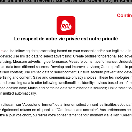
ur 38.5 et 40. Il revient sur cette surface en 37, et ici e
12h00 - 13h00
n engagement idéal pour s'imposer.
RDL & VOUS
Contin
belle maniére derriére Twilight, pour son premier quinté. 
it gagner quelques places à belle cote.
née, il aura donc de la fraîcheur avec lui en cette fin de
Le respect de votre vie privée est notre priorité
a PSF, il peut frapper un grand coup.
ers
do the following data processing based on your consent and/or our legitimate int
il n'est jamais sorti des 5 premiers. Il monte en région
device; Use limited data to select advertising; Create profiles for personalised adver
avec des ambitions.
vertising; Measure advertising performance; Measure content performance; Unders
ns of data from different sources; Develop and improve services; Create profiles to 
4/5 à l'arrivée, il portera du poids mais à les moyens de
alised content; Use limited data to select content; Ensure security, prevent and detect
re une place.
ertising and content; Save and communicate privacy choices. These technologies
and browsing data to offer following functionalities: Identify devices based on infor
s quintés. Elle a tiré un numéro peu enviable dans les
eolocation data; Match and combine data from other data sources; Link different de
urs il peut faire faire l'arrivée.
nsmitted automatically.
our la premiére fois, et au vu de sa dernière fin de cou
cliquant sur "Accepter et fermer", ou affiner en sélectionnant les finalités et/ou pa
t s'y accommoder.
 également refuser en cliquant sur "Continuer sans accepter". Vos préférences ne 
tre à jour vos choix, ou retirer votre consentement à tout moment via le lien "Gérer 
***
ect des pistes