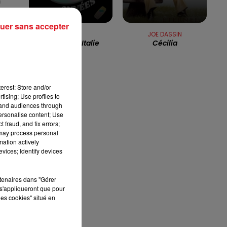
n
13h00 - 16h00
LES APRÈS-MIDI QUI CHANTENT
uer sans accepter
A
LILICUB
JOE DASSIN
Voyage En Italie
Cécilia
erest: Store and/or
tising; Use profiles to
tand audiences through
personalise content; Use
 fraud, and fix errors;
 may process personal
mation actively
vices; Identify devices
rse
rtenaires dans "Gérer
s'appliqueront que pour
les cookies" situé en