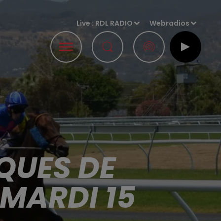
Live :
RDL RADIO
Webradios
QUES DE
MARDI 15