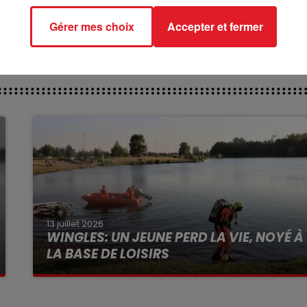
 510 KAISER DES GRANGES-
Gérer mes choix
Accepter et fermer
13 juillet 2026
WINGLES: UN JEUNE PERD LA VIE, NOYÉ À
LA BASE DE LOISIRS
La victime a coulé à pic