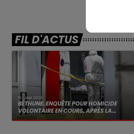
Vincennes (R3) :
FIL D'ACTUS
15 juillet 2026
BÉTHUNE: ENQUÊTE POUR HOMICIDE
VOLONTAIRE EN COURS, APRÈS LA...
Selon les premiers éléments, le logement
servait à des prostituées