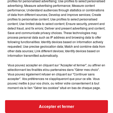
cas elle va finir fort.
profiles for personalised advertising; Use profiles to select personalised
advertising; Measure advertising performance; Measure content
7 GALAXIE DE FLAM
: Jamais plus loin que 5éme
performance; Understand audiences through statistics or combinations
déferré des 4 cette année. Son entraîneur, l'a
of data from different sources; Develop and improve services; Create
profiles to personalise content; Use profiles to select personalised
protégée durant ses 3 courses de rentrée, ici elle
content; Use limited data to select content; Ensure security, prevent and
sera prête.
detect fraud, and fix errors; Deliver and present advertising and content;
Save and communicate privacy choices. These technologies may
***
process personal data such as IP address and browsing data to offer
following functionalities: Identify devices based on information actively
En direct des pistes :
requested; Use precise geolocation data; Match and combine data from
other data sources; Link different devices; Identify devices based on
information transmitted automatically.
Vous pouvez accepter en cliquant sur "Accepter et fermer", ou affiner en
sélectionnant les finalités et/ou partenaires dans "Gérer mes choix".
Vous pouvez également refuser en cliquant sur "Continuer sans
accepter". Vos préférences ne s'appliqueront que pour ce site. Vous
pouvez mettre à jour vos choix, ou retirer votre consentement à tout
FIL D'ACTUS
moment via le lien "Gérer les cookies" situé en bas de chaque page.
Accepter et fermer