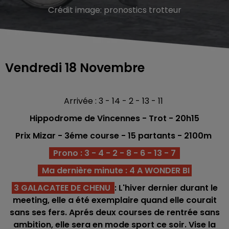
Crédit image:
pronostics trotteur
Vendredi 18 Novembre
Arrivée : 3 - 14 - 2 - 13 - 11
Hippodrome de Vincennes - Trot
- 20h15
Prix Mizar - 3éme
course - 15
partants - 2100m
Prono : 3 - 4 - 2 - 8 - 6 - 13 - 7
Ma dernière minute : 4 A WONDER BI
3 GALACATEE DE CHENU
: L'hiver dernier durant le
meeting, elle a été exemplaire quand elle courait
sans ses fers. Aprés deux courses de rentrée sans
ambition, elle sera en mode sport ce soir. Vise la