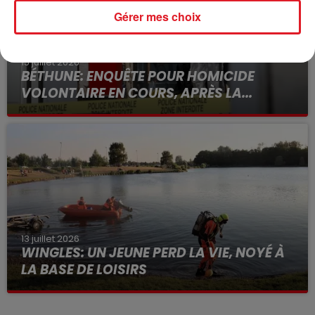
Gérer mes choix
15 juillet 2026
BÉTHUNE: ENQUÊTE POUR HOMICIDE
VOLONTAIRE EN COURS, APRÈS LA...
Selon les premiers éléments, le logement servait
à des prostituées
13 juillet 2026
WINGLES: UN JEUNE PERD LA VIE, NOYÉ À
LA BASE DE LOISIRS
La victime a coulé à pic