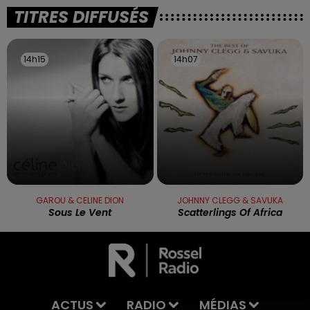
TITRES DIFFUSÉS
14h15
14h15
14h07
14h07
GAROU & CELINE DION
JOHNNY CLEGG & SAVUKA
Sous Le Vent
Scatterlings Of Africa
ACTUS
RADIO
MÉDIAS