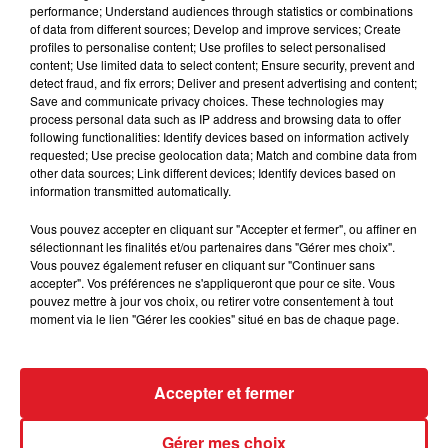
13 DUEL DU GERS
: Un de ses meilleurs engagements
performance; Understand audiences through statistics or combinations
de l'hiver, il reste sur deux sorties encourageantes
of data from different sources; Develop and improve services; Create
profiles to personalise content; Use profiles to select personalised
qui peut lui permettre de faire l'arrivée.
content; Use limited data to select content; Ensure security, prevent and
***
detect fraud, and fix errors; Deliver and present advertising and content;
Save and communicate privacy choices. These technologies may
En direct des pistes :
process personal data such as IP address and browsing data to offer
following functionalities: Identify devices based on information actively
requested; Use precise geolocation data; Match and combine data from
other data sources; Link different devices; Identify devices based on
information transmitted automatically.
Vous pouvez accepter en cliquant sur "Accepter et fermer", ou affiner en
sélectionnant les finalités et/ou partenaires dans "Gérer mes choix".
Vous pouvez également refuser en cliquant sur "Continuer sans
FIL D'ACTUS
accepter". Vos préférences ne s'appliqueront que pour ce site. Vous
pouvez mettre à jour vos choix, ou retirer votre consentement à tout
moment via le lien "Gérer les cookies" situé en bas de chaque page.
Accepter et fermer
Gérer mes choix