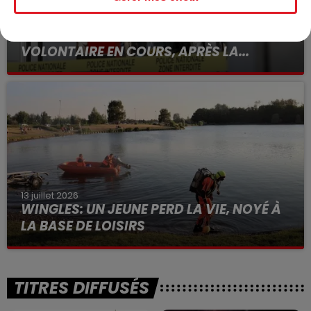
15 juillet 2026
BÉTHUNE: ENQUÊTE POUR HOMICIDE
VOLONTAIRE EN COURS, APRÈS LA...
Selon les premiers éléments, le logement servait
à des prostituées
13 juillet 2026
WINGLES: UN JEUNE PERD LA VIE, NOYÉ À
LA BASE DE LOISIRS
La victime a coulé à pic
TITRES DIFFUSÉS