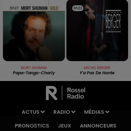
6h27
6h27
6h23
6h23
MORT SHUMAN
MICHEL BERGER
Papa-Tango-Charly
Y'a Pas De Honte
ACTUS
RADIO
MÉDIAS
PRONOSTICS
JEUX
ANNONCEURS