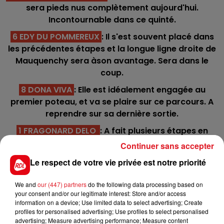
sera pieds nus complètement aujourd'hui.
Incontournable dans ce quinté.
6 EDY DU POMMEREUX
: Il s'est souvent placé dans
les précédentes étapes et la longue ligne droite de
Mauquenchy sera àson avantage. Sera dans le
coup.
8 DONA VIVA
: Elle est idéalement engagée au
premier poteau, et va se plaire sur ce parcours. A
reprendre sur sa dernière sortie.
1 FRAGONARD DELO
: A fait plusieurs étapes en
prenant plusieurs accessits. et va encore donner
Continuer sans accepter
son maximum.
Le respect de votre vie privée est notre priorité
10 DJANGO DUBOCAGE
:Vainqueur de cette étape
en 2020, il est actuellement 3éme géneral. Son but
We and
our (447) partners
do the following data processing based on
your consent and/or our legitimate interest: Store and/or access
est de prendre quelques points pour garder ce
information on a device; Use limited data to select advertising; Create
classement
profiles for personalised advertising; Use profiles to select personalised
advertising; Measure advertising performance; Measure content