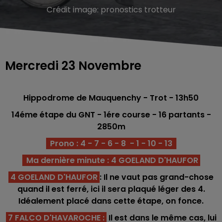
Crédit image:
pronostics trotteur
Mercredi 23 Novembre
Hippodrome de Mauquenchy - Trot
- 13h50
14éme étape du GNT - 1ére
course - 16
partants -
2850m
Prono : 4 - 7 - 6 - 8 - 1 - 10 - 13
Ma dernière minute : 4 GOELAND D'HAUFOR
4 GOELAND D'HAUFOR
: Il ne vaut pas grand-chose
quand il est ferré, ici il sera plaqué léger des 4.
Idéalement placé dans cette étape, on fonce.
7 FALCO D'HAVAROCHE :
Il est dans le même cas, lui