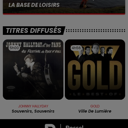
LA BASE DE LOISIRS
La victime a coulé à pic
TITRES DIFFUSÉS
5h00
5h00
4h56
4h56
JOHNNY HALLYDAY
GOLD
Souvenirs, Souvenirs
Ville De Lumière