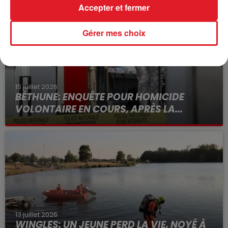
Accepter et fermer
Gérer mes choix
15 juillet 2026
BÉTHUNE: ENQUÊTE POUR HOMICIDE
VOLONTAIRE EN COURS, APRÈS LA...
Selon les premiers éléments, le logement servait
à des prostituées
13 juillet 2026
WINGLES: UN JEUNE PERD LA VIE, NOYÉ À