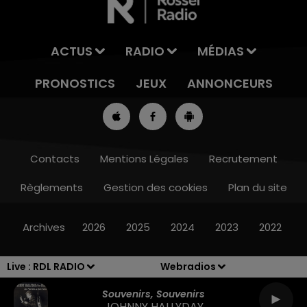
ACTUS
RADIO
MÉDIAS
PRONOSTICS
JEUX
ANNONCEURS
Contacts
Mentions Légales
Recrutement
Règlements
Gestion des cookies
Plan du site
13h00 - 16h00
LES APRÈS-MIDI QUI CHANTENT
Archives
2026
2025
2024
2023
2022
Live :
RDL RADIO
Webradios
Souvenirs, Souvenirs
JOHNNY HALLYDAY