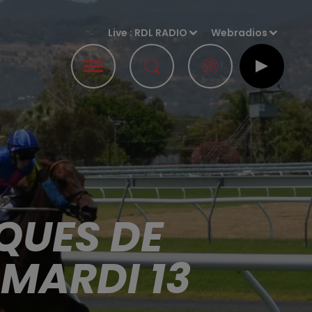
Live :
RDL RADIO
Webradios
QUES DE
MARDI 13