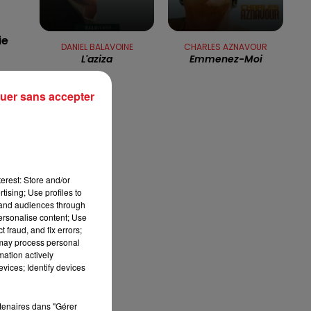
13h00 - 16h00
LES APRÈS-MIDI QUI CHANTENT
ie
DANIEL BALAVOINE
CHARLES AZNAVOUR
L'aziza
Emmenez-Moi
a
uer sans accepter
on
erest: Store and/or
tising; Use profiles to
tand audiences through
personalise content; Use
 fraud, and fix errors;
 may process personal
mation actively
vices; Identify devices
rtenaires dans "Gérer