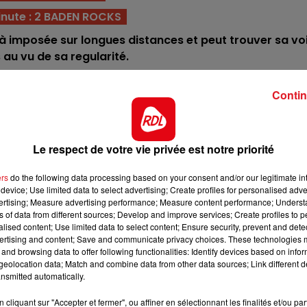
12h00 - 13h00
inute : 2 BADEN ROCKS
RDL & VOUS
déjà imposée sur longues distances et peut trouver sa vo
 au vu de sa regularité.
ers, il a gagné sur 3400m et se situe bien en valeur. L
Contin
 cette épreuve.
e de piste, il vient d'enchaîner 2 victoires, notamment à
 quinté. Soit confirmer.
Le respect de votre vie privée est notre priorité
lyonnais, celui de Chantilly ne va pas la déranger. Un b
ui pour les places.
ers
do the following data processing based on your consent and/or our legitimate int
device; Use limited data to select advertising; Create profiles for personalised adver
e cantilienne, et reste à la même valeur. Peut de nouveau
vertising; Measure advertising performance; Measure content performance; Unders
ner un accessit.
ns of data from different sources; Develop and improve services; Create profiles to 
alised content; Use limited data to select content; Ensure security, prevent and detect
 mais revient dans les quintés où il a réussi à se placer
ertising and content; Save and communicate privacy choices. These technologies
and browsing data to offer following functionalities: Identify devices based on infor
sieurs fois.
eolocation data; Match and combine data from other data sources; Link different de
nsmitted automatically.
monte de catégorie, en bas de tableau c'est un outsider
ant à 25/1.
cliquant sur "Accepter et fermer", ou affiner en sélectionnant les finalités et/ou pa