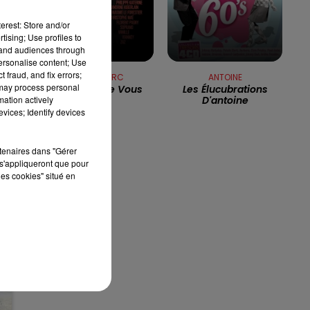
7h00 - 10h00
erest: Store and/or
RDL WEEK-END
tising; Use profiles to
tand audiences through
personalise content; Use
 fraud, and fix errors;
JULIEN CLERC
ANTOINE
 may process personal
Femmes...je Vous
Les Élucubrations
s
mation actively
Aime
D'antoine
vices; Identify devices
e.
rtenaires dans "Gérer
s'appliqueront que pour
les cookies" situé en