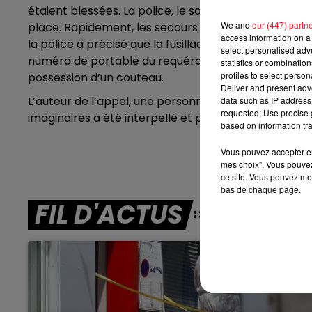
étaient blessées. La police, le sous-préfet, le maire 
7h00 - 10h00
We and
our (447) partn
place. Rapidement, les secours se rendent compte qu'
RDL WEEK-END
access information on a 
la police a précisé que la fusillade avait eu lieu dan
select personalised ad
numéro de portable du requérant, qui a composé le 17,
statistics or combinatio
profiles to select person
possession d’un couteau.
Deliver and present adv
L’auteur de l’appel, une personne visiblement déséqu
data such as IP address 
requested; Use precise g
imaginaires a été interpellé et placé en garde à vue
based on information tra
Vous pouvez accepter en 
mes choix". Vous pouvez
ce site. Vous pouvez met
bas de chaque page.
FIL D'ACTUS