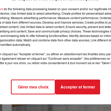
de la ville, le SMUR et les pompiers sont alors envoyés sur
10h00 - 12h00
ers
do the following data processing based on your consent and/or our legitimate int
il s'agit d'une fausse alerte: La personne qui a contacté
RDL WEEKEND
device; Use limited data to select advertising; Create profiles for personalised adver
s le bus C4. Or, il ne passe pas place Jean-Bart. Avec le
vertising; Measure advertising performance; Measure content performance; Unders
 les policiers l’ont rapidement identifié et interpellé, en
ns of data from different sources; Develop and improve services; Create profiles to 
alised content; Use limited data to select content; Ensure security, prevent and detect
ertising and content; Save and communicate privacy choices. These technologies
ilibrée, et qui a déjà déclenché les secours pour des fait
and browsing data to offer following functionalities: Identify devices based on infor
eolocation data; Match and combine data from other data sources; Link different de
 pour dénonciation de faits imaginaires et port d'une arm
nsmitted automatically.
cliquant sur "Accepter et fermer", ou affiner en sélectionnant les finalités et/ou pa
 également refuser en cliquant sur "Continuer sans accepter". Vos préférences ne 
tre à jour vos choix, ou retirer votre consentement à tout moment via le lien "Gérer 
Gérer mes choix
Accepter et fermer