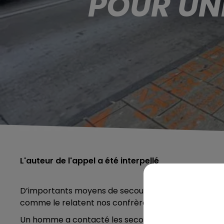
POUR UN
L'auteur de l'appel a été interpellé
D’importants moyens de secours ont été déployés ce 
comme le relatent nos confrères de
La Voix du Nor
Un homme a contacté les secours, assurant qu’une f