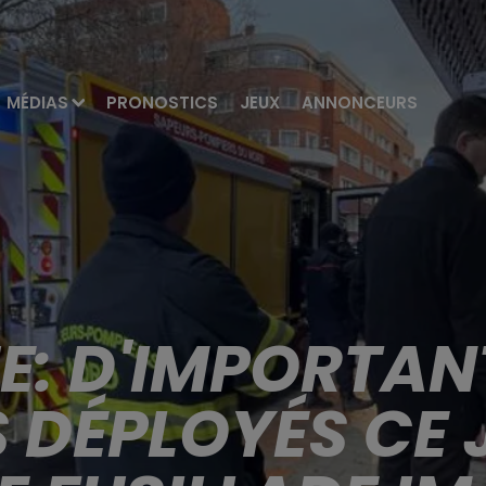
MÉDIAS
PRONOSTICS
JEUX
ANNONCEURS
E: D'IMPORTAN
 DÉPLOYÉS CE 