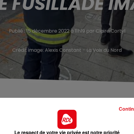
E FUSILLADE IM
Publié : 15 décembre 2022 à 11h19 par Claire Cortyl
Crédit image:
Alexis Constant - La Voix du Nord
Contin
jeudi matin à Dunkerque, suite à une fusillade imaginair
d
.
usillade était en cours dans un bus, et que deux personn
Le respect de votre vie privée est notre priorité