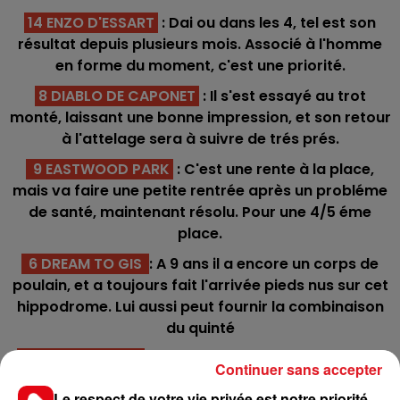
14 ENZO D'ESSART
: Dai ou dans les 4, tel est son
résultat depuis plusieurs mois. Associé à l'homme
en forme du moment, c'est une priorité.
8 DIABLO DE CAPONET
: Il s'est essayé au trot
monté, laissant une bonne impression, et son retour
à l'attelage sera à suivre de trés prés.
9 EASTWOOD PARK
: C'est une rente à la place,
mais va faire une petite rentrée après un probléme
de santé, maintenant résolu. Pour une 4/5 éme
place.
6 DREAM TO GIS
: A 9 ans il a encore un corps de
poulain, et a toujours fait l'arrivée pieds nus sur cet
hippodrome. Lui aussi peut fournir la combinaison
du quinté
7 DAME DENFERT
: Ca fait plus de deux ans qu'elle
Continuer sans accepter
n'a pas fait la faute, et donne toujours le meilleur
Le respect de votre vie privée est notre priorité