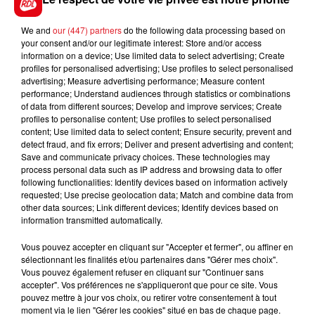
d'elle-même. A ajouter dans un champ réduit.
*******
We and
our (447) partners
do the following data processing based on
your consent and/or our legitimate interest: Store and/or access
En direct des pistes :
information on a device; Use limited data to select advertising; Create
profiles for personalised advertising; Use profiles to select personalised
advertising; Measure advertising performance; Measure content
performance; Understand audiences through statistics or combinations
of data from different sources; Develop and improve services; Create
profiles to personalise content; Use profiles to select personalised
content; Use limited data to select content; Ensure security, prevent and
FILS D'ACTUS
detect fraud, and fix errors; Deliver and present advertising and content;
Save and communicate privacy choices. These technologies may
process personal data such as IP address and browsing data to offer
following functionalities: Identify devices based on information actively
requested; Use precise geolocation data; Match and combine data from
other data sources; Link different devices; Identify devices based on
information transmitted automatically.
Vous pouvez accepter en cliquant sur "Accepter et fermer", ou affiner en
sélectionnant les finalités et/ou partenaires dans "Gérer mes choix".
Vous pouvez également refuser en cliquant sur "Continuer sans
15 juillet 2026
accepter". Vos préférences ne s'appliqueront que pour ce site. Vous
BÉTHUNE: ENQUÊTE POUR HOMICIDE
pouvez mettre à jour vos choix, ou retirer votre consentement à tout
VOLONTAIRE EN COURS, APRÈS LA...
moment via le lien "Gérer les cookies" situé en bas de chaque page.