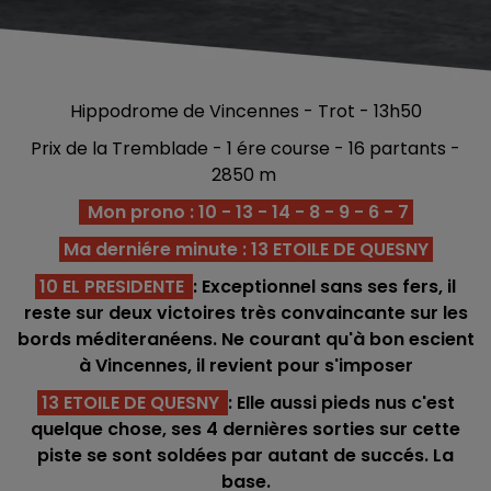
Hippodrome de Vincennes - Trot - 13h50
Prix de la Tremblade - 1 ére course - 16 partants -
2850 m
Mon prono : 10 - 13 - 14 - 8 - 9 - 6 - 7
Ma derniére minute : 13 ETOILE DE QUESNY
10 EL PRESIDENTE
: Exceptionnel sans ses fers, il
reste sur deux victoires très convaincante sur les
bords méditeranéens. Ne courant qu'à bon escient
à Vincennes, il revient pour s'imposer
13 ETOILE DE QUESNY
: Elle aussi pieds nus c'est
quelque chose, ses 4 dernières sorties sur cette
piste se sont soldées par autant de succés. La
base.