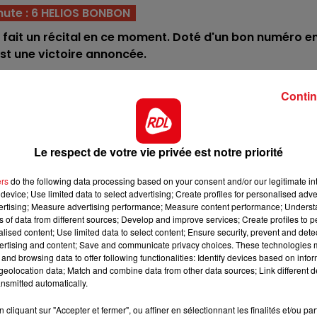
nute : 6 HELIOS BONBON
7h00 - 10h00
DEBOUT C'EST L'HEURE
il fait un récital en ce moment. Doté d'un bon numéro e
est une victoire annoncée.
rand-chose depuis plusieurs courses. Lui, il est plus v
ieux doit l'amener au première place.
Contin
 dernières sur cette piste. Autant dire qu'il a encore les
de s'illustrer.
Le respect de votre vie privée est notre priorité
cours assez facilement. En cheval dur à l'effort, il pour
o peu enviable derrière la voiture.
ers
do the following data processing based on your consent and/or our legitimate int
device; Use limited data to select advertising; Create profiles for personalised adver
aurait fini beaucoup plus prés. Avec le bon parcours ce
vertising; Measure advertising performance; Measure content performance; Unders
dans la combinaison gagnante.
ns of data from different sources; Develop and improve services; Create profiles to 
alised content; Use limited data to select content; Ensure security, prevent and detect
rée encourageante après plus d'un an et demi d'absence.
ertising and content; Save and communicate privacy choices. These technologies
13h00 - 16h00
and browsing data to offer following functionalities: Identify devices based on infor
core progresser sur cette course.
Les Après-midi qui chantent
eolocation data; Match and combine data from other data sources; Link different de
lusieurs concurrents dans ce quinté, mais sa musique pe
nsmitted automatically.
 chance de finir 5 éme.
cliquant sur "Accepter et fermer", ou affiner en sélectionnant les finalités et/ou pa