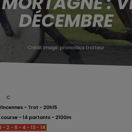
 MORTAGNE : V
DÉCEMBRE
Crédit image:
pronostics trotteur
C
Vincennes
- Trot - 20h15
e
course - 14
partants - 2100m
 - 2 - 8 - 4 - 13 - 14