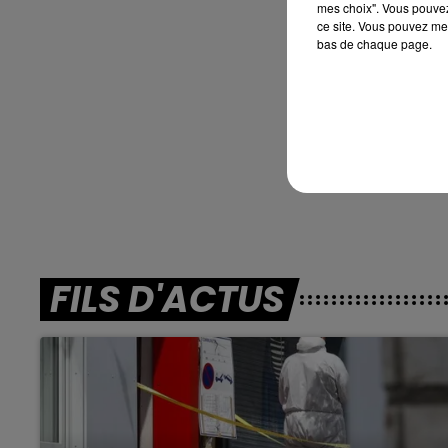
mes choix". Vous pouvez
En dir
ce site. Vous pouvez met
bas de chaque page.
FILS D'ACTUS