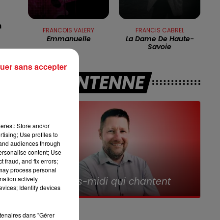
12h00 - 13h00
RDL & VOUS
n
FRANCOIS VALERY
FRANCIS CABREL
Emmanuelle
La Dame De Haute-
Savoie
u
uer sans accepter
A L'ANTENNE
ra
erest: Store and/or
tising; Use profiles to
tand audiences through
personalise content; Use
 fraud, and fix errors;
 may process personal
16h00 - 19h00
mation actively
Le Jukebox RDL
vices; Identify devices
ut
rtenaires dans "Gérer