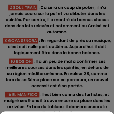
2 SOUL TRAIN
: Ca sera un coup de poker, il n'a
jamais couru sur la psf et va débuter dans les
quintés. Par contre, il a montré de bonnes choses
dans des lots relevés et notamment au Croisé cet
automne.
3 GOYA SENORA
: En regardant de près sa musique,
c'est soit nulle part ou 4éme. Aujourd'hui, il doit
logiquement être dans la bonne balance.
10 BOSIOH
: Il a un peu de mal à confirmer ses
meilleures courses dans les quintés, en dehors de
sa région méditeranéenne. En valeur 38, comme
lors de sa 3éme place sur ce parcours, un nouvel
accessit est à sa portée.
15 EL MANIFICO
: Il est bien connu des turfistes, et
malgré ses 9 ans il trouve encore sa place dans les
arrivées. En bas de tableau, il donnera encore le
meilleur de lui-même