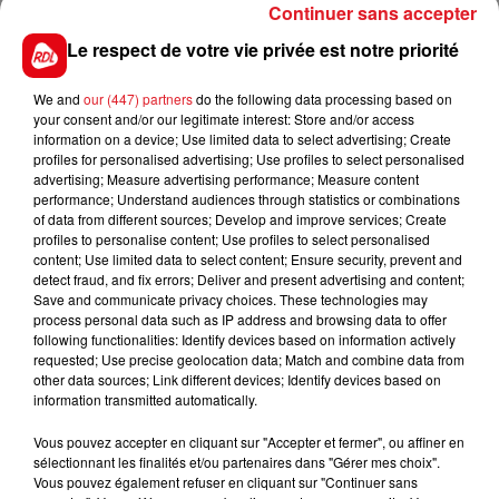
Continuer sans accepter
9 LETTY FIGHT
: Il sera sur sa distance préféré, et
Le respect de votre vie privée est notre priorité
finit toujours ses courses de belle façon. A lui de se
sortir de son numéro 16 dans les stalles.
We and
our (447) partners
do the following data processing based on
your consent and/or our legitimate interest: Store and/or access
*******
information on a device; Use limited data to select advertising; Create
profiles for personalised advertising; Use profiles to select personalised
En direct des pistes :
advertising; Measure advertising performance; Measure content
performance; Understand audiences through statistics or combinations
of data from different sources; Develop and improve services; Create
profiles to personalise content; Use profiles to select personalised
content; Use limited data to select content; Ensure security, prevent and
detect fraud, and fix errors; Deliver and present advertising and content;
Save and communicate privacy choices. These technologies may
FILS D'ACTUS
process personal data such as IP address and browsing data to offer
following functionalities: Identify devices based on information actively
requested; Use precise geolocation data; Match and combine data from
other data sources; Link different devices; Identify devices based on
information transmitted automatically.
Vous pouvez accepter en cliquant sur "Accepter et fermer", ou affiner en
sélectionnant les finalités et/ou partenaires dans "Gérer mes choix".
Vous pouvez également refuser en cliquant sur "Continuer sans