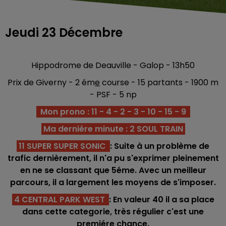
Jeudi 23 Décembre
Hippodrome de Deauville - Galop - 13h50
Prix de Giverny - 2 ém
e
course - 15 partants - 1900 m
- PSF - 5 np
Mon prono : 11 - 4 - 2 - 3 - 10 - 15 - 9
Ma derniére minute : 2 SOUL TRAIN
11 SUPER SUPER SONIC
: Suite à un problème de
trafic dernièrement, il n'a pu s'exprimer pleinement
en ne se classant que 5éme. Avec un meilleur
parcours, il a largement les moyens de s'imposer.
4 CENTRAL PARK WEST
: En valeur 40 il a sa place
dans cette categorie, très régulier c'est une
premiére chance.