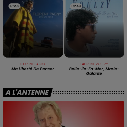
17h53
17h53
17h48
17h48
FLORENT PAGNY
LAURENT VOULZY
Ma Liberté De Penser
Belle-Île-En-Mer, Marie-
Galante
A L'ANTENNE