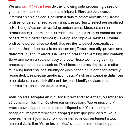
We and
our (447) partners
do the following data processing based on
******
your consent and/or our legitimate interest: Store and/or access
information on a device; Use limited data to select advertising; Create
En direct des pistes :
profiles for personalised advertising; Use profiles to select personalised
advertising; Measure advertising performance; Measure content
performance; Understand audiences through statistics or combinations
of data from different sources; Develop and improve services; Create
profiles to personalise content; Use profiles to select personalised
FILS D'ACTUS
content; Use limited data to select content; Ensure security, prevent and
detect fraud, and fix errors; Deliver and present advertising and content;
Save and communicate privacy choices. These technologies may
process personal data such as IP address and browsing data to offer
following functionalities: Identify devices based on information actively
requested; Use precise geolocation data; Match and combine data from
other data sources; Link different devices; Identify devices based on
information transmitted automatically.
Vous pouvez accepter en cliquant sur "Accepter et fermer", ou affiner en
sélectionnant les finalités et/ou partenaires dans "Gérer mes choix".
15 juillet 2026
Vous pouvez également refuser en cliquant sur "Continuer sans
BÉTHUNE: ENQUÊTE POUR HOMICIDE
accepter". Vos préférences ne s'appliqueront que pour ce site. Vous
VOLONTAIRE EN COURS, APRÈS LA...
pouvez mettre à jour vos choix, ou retirer votre consentement à tout
Selon les premiers éléments, le logement servait
moment via le lien "Gérer les cookies" situé en bas de chaque page.
à des prostituées