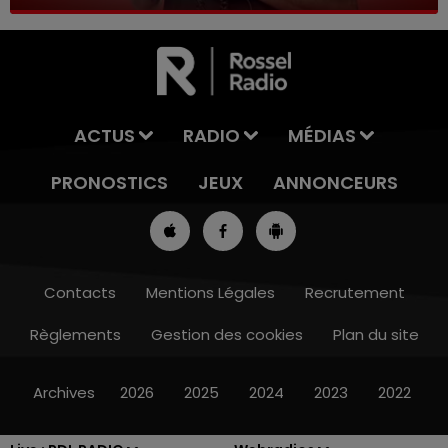
ACTUS
RADIO
MÉDIAS
PRONOSTICS
JEUX
ANNONCEURS
Contacts
Mentions Légales
Recrutement
Règlements
Gestion des cookies
Plan du site
13h00 - 16h00
LES APRÈS-MIDI QUI CHANTENT
Archives
2026
2025
2024
2023
2022