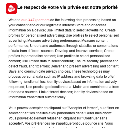
dernièrement, terminant avec beaucoup de
Le respect de votre vie privée est notre priorité
ressources. Si tout se passe bien, sa place est à
l'arrivée.
We and
our (447) partners
do the following data processing based on
******
your consent and/or our legitimate interest: Store and/or access
information on a device; Use limited data to select advertising; Create
n En direct des pistes :
profiles for personalised advertising; Use profiles to select personalised
advertising; Measure advertising performance; Measure content
performance; Understand audiences through statistics or combinations
of data from different sources; Develop and improve services; Create
profiles to personalise content; Use profiles to select personalised
content; Use limited data to select content; Ensure security, prevent and
detect fraud, and fix errors; Deliver and present advertising and content;
FILS D'ACTUS
Save and communicate privacy choices. These technologies may
process personal data such as IP address and browsing data to offer
following functionalities: Identify devices based on information actively
requested; Use precise geolocation data; Match and combine data from
other data sources; Link different devices; Identify devices based on
information transmitted automatically.
Vous pouvez accepter en cliquant sur "Accepter et fermer", ou affiner en
sélectionnant les finalités et/ou partenaires dans "Gérer mes choix".
Vous pouvez également refuser en cliquant sur "Continuer sans
accepter". Vos préférences ne s'appliqueront que pour ce site. Vous