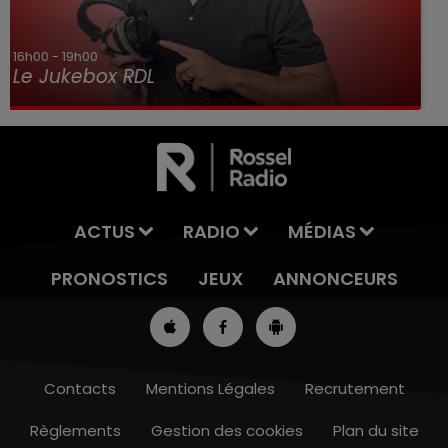
7h00 - 10h00
Debout c'est l'heure
ACTUS
RADIO
MÉDIAS
PRONOSTICS
JEUX
ANNONCEURS
Contacts
Mentions Légales
Recrutement
Règlements
Gestion des cookies
Plan du site
13h00 - 16h00