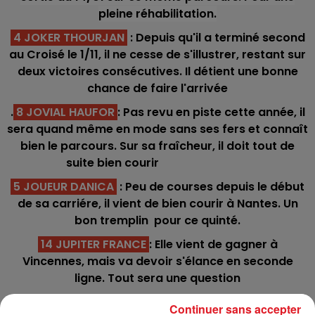
pleine réhabilitation.
4 JOKER THOURJAN
: Depuis qu'il a terminé second
au Croisé le 1/11, il ne cesse de s'illustrer, restant sur
deux victoires consécutives. Il détient une bonne
chance de faire l'arrivée
.
8 JOVIAL HAUFOR
: Pas revu en piste cette année, il
sera quand même en mode sans ses fers et connaît
bien le parcours. Sur sa fraîcheur, il doit tout de
suite bien courir
5 JOUEUR DANICA
: Peu de courses depuis le début
de sa carriére, il vient de bien courir à Nantes. Un
bon tremplin pour ce quinté.
14 JUPITER FRANCE
: Elle vient de gagner à
Vincennes, mais va devoir s'élance en seconde
ligne. Tout sera une question
9 JAYF
: Il n'a jamais pu trouver le passage
Continuer sans accepter