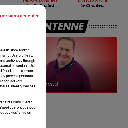
THE POINTER SISTERS
DANIEL BALAVOINE
7h00 - 10h00
I'm So Excited
Le Chanteur
RDL WEEK-END
,
uer sans accepter
A L'ANTENNE
erest: Store and/or
tising; Use profiles to
tand audiences through
personalise content; Use
 fraud, and fix errors;
 may process personal
10h00 - 12h00
et
mation actively
RDL Weekend
vices; Identify devices
e
rtenaires dans "Gérer
s'appliqueront que pour
les cookies" situé en
e