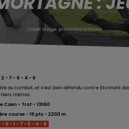
MORTAGNE : JE
Crédit image:
pronostics trotteur
 2 - 7 - 6 - 4 - 9
 été au combat, et s'est bien défendu contre Etonnant da
rniers métres.
 Caen - Trot - 13h50
1ére course - 16 pts - 2200
m
- 6 - 1 - 7 - 5 - 4 - 9