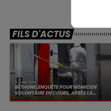
EN DIRE
Lyon-La-Soie (R4)
FILS D'ACTUS
15 juillet 2026
BÉTHUNE: ENQUÊTE POUR HOMICIDE
VOLONTAIRE EN COURS, APRÈS LA...
Selon les premiers éléments, le logement
servait à des prostituées