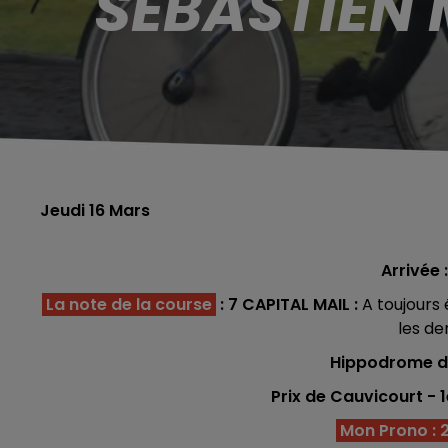
SÉBASTIEN 
Jeudi 16 Mars
Arrivée :
La note de la course
: 7 CAPITAL MAIL :
A toujours
les de
Hippodrome de
Prix de Cauvicourt - 
Mon Prono : 2 