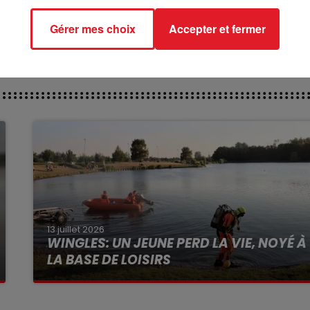
CT DES PISTES;
Gérer mes choix
Accepter et fermer
 : 604 GLOIRE DE FLEURY -
13 juillet 2026
WINGLES: UN JEUNE PERD LA VIE, NOYÉ À
LA BASE DE LOISIRS
La victime a coulé à pic