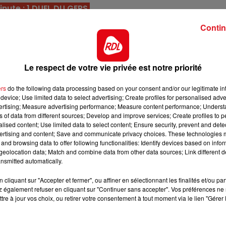
10h00 - 12h00
nute : 1 DUEL DU GERS
RDL WEEKEND
l n'a pu courir l'Amérique suite à un problème physique
Contin
dre. C'est l'épouvantail de la course.
tion 2022, et a 11 ans il va disputer sa dernière course en
 de sortir par la grande porte.
Le respect de votre vie privée est notre priorité
 5 premiers sur les parcours à main droite. En forme par
ers
do the following data processing based on your consent and/or our legitimate int
rents, c'est une base dans les 3.
device; Use limited data to select advertising; Create profiles for personalised adver
vertising; Measure advertising performance; Measure content performance; Unders
a gagné 11 des 29 courses courues. Sa dernière sortie à
ns of data from different sources; Develop and improve services; Create profiles to 
tre dangereux pour les premières places.
alised content; Use limited data to select content; Ensure security, prevent and detect
ertising and content; Save and communicate privacy choices. These technologies
7h00 - 10h00
 arrive avec beaucoup de fraîcheur dans ce quinté. Lui 
and browsing data to offer following functionalities: Identify devices based on infor
RDL Week-end
eolocation data; Match and combine data from other data sources; Link different de
à l'arrivée. A prendre haut.
nsmitted automatically.
à Vincennes, il n'est pas des plus réguliers, mais trouv
cliquant sur "Accepter et fermer", ou affiner en sélectionnant les finalités et/ou pa
ement en première ligne.
 également refuser en cliquant sur "Continuer sans accepter". Vos préférences ne 
tre à jour vos choix, ou retirer votre consentement à tout moment via le lien "Gérer 
 il court sur la piste de Mons (14v), ici il tire sa dernièr
 tout donner pour prendre un accessit.